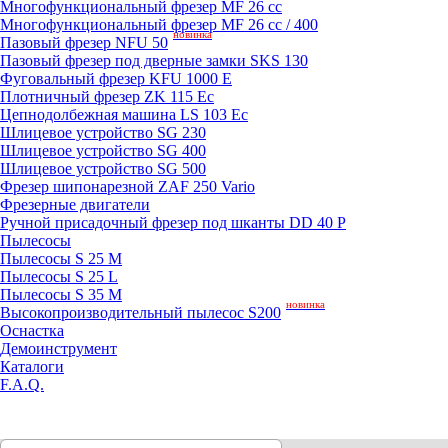
Mногофункциональный фрезер MF 26 cc
Mногофункциональный фрезер MF 26 cc / 400
новинка
Пазовый фрезер NFU 50
Пазовый фрезер под дверные замки SKS 130
Фуговальный фрезер KFU 1000 E
Плотничный фрезер ZK 115 Ec
Цепнодолбежная машина LS 103 Ec
Шлицевое устройство SG 230
Шлицевое устройство SG 400
Шлицевое устройство SG 500
Фрезер шипонарезной ZAF 250 Vario
Фрезерные двигатели
Ручной присадочный фрезер под шканты DD 40 P
Пылесосы
Пылесосы S 25 M
Пылесосы S 25 L
Пылесосы S 35 M
новинка
Высокопроизводительный пылесос S200
Оснастка
Демоинструмент
Каталоги
F.A.Q.