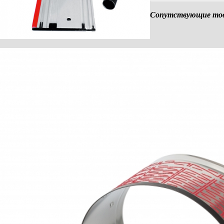
(шина, адаптер для верхнего и нижнего
Сопутствующие това
шлангов)
Гибкий шланг FXS-L
растягивается до 3,2 м
Сумка F 160
для направляющих шин до 1,6 м. длины
Набор направляющей шины
2 x F 160 + F-VS + 2 x F-SZ 100 MM + 1
сумка
Набор направляющей шины
F 80 + F 160 + F-WA + F-VS + 2 x F-SZ
100MM + сумка
Защитный колпачок F-EK
2 штуки
Клейкий ленточный профиль F-HP 6,8M
Длина 6,8 м
Защита от сколов F-SS 3,4M
Длина 3,4 м
Направляющее устройство 770
максимальная длина пиления 770 мм
Нижний упор MF-UA
Пильный диск-HM
185 x 1,4/2,4 x 20 мм, Z 16, WZ для
продольного пиления в древесине