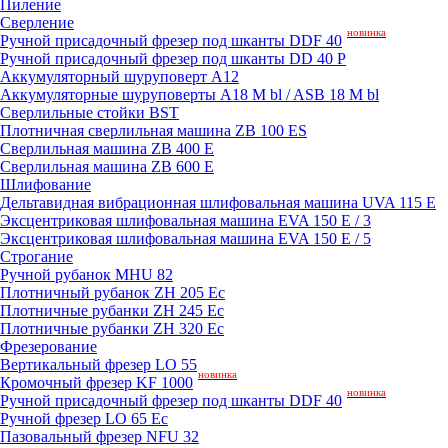
Пиление
Сверление
новинка
Ручной присадочный фрезер под шканты DDF 40
Ручной присадочный фрезер под шканты DD 40 P
Аккумуляторный шуруповерт A12
Аккумуляторные шуруповерты A18 M bl / ASB 18 M bl
Сверлильные стойки BST
Плотничная сверлильная машина ZB 100 ES
Сверлильная машина ZB 400 E
Сверлильная машина ZB 600 E
Шлифование
Дельтавидная вибрационная шлифовальная машина UVA 115 E
Эксцентриковая шлифовальная машина EVA 150 E / 3
Эксцентриковая шлифовальная машина EVA 150 E / 5
Строгание
Ручной рубанок MHU 82
Плотничный рубанок ZH 205 Ec
Плотничные рубанки ZH 245 Ec
Плотничные рубанки ZH 320 Ec
Фрезерование
Вертикальный фрезер LO 55
новинка
Кромочный фрезер KF 1000
новинка
Ручной присадочный фрезер под шканты DDF 40
Ручной фрезер LO 65 Ec
Пазовальный фрезер NFU 32