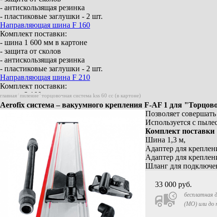
- антискользящая резинка
- пластиковые заглушки - 2 шт.
Направляющая шина F 160
Комплект поставки:
- шина 1 600 мм в картоне
- защита от сколов
- антискользящая резинка
- пластиковые заглушки - 2 шт.
Направляющая шина F 210
Комплект поставки:
- шина 2 100 мм в картоне
главная
/
пиление
/
торцовочная система kss 60 cc (в картоне)
- защита от сколов
Aerofix система – вакуумного крепления F-AF 1 для "Торцово
- антискользящая резинка
Позволяет совершать
- пластиковые заглушки - 2 шт.
Используется с пыле
Направляющая шина F 310
Комплект поставки
Комплект поставки:
Шина 1,3 м,
- шина 3 100 мм в картоне
Адаптер для креплени
- защита от сколов
Адаптер для креплен
- антискользящая резинка
Шланг для подключе
- пластиковые заглушки - 2 шт.
Элемент соединения F-VS
33 000
руб.
Для 2 направляющих шин
бесплатная д
Угловой упор F-WA
(МО) или до
Aerofix система – вакуумного крепления F-
AF 1