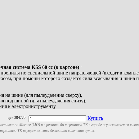
чная система KSS 60 cc (в картоне)"
 пропилы по специальной шине направляющей (входит в комплект
сосом, при помощи которого создается сила всасывания и шина п
я на шине (для пылеудаления сверху),
ия под шиной (для пылеудаления снизу),
ния к электроинструменту
арт. 204770
Купить
оставка по Москве (МО) и в регионы до терминала ТК в городе осуществляется сила
 терминала ТК осуществляется бесплатно в течении суток.