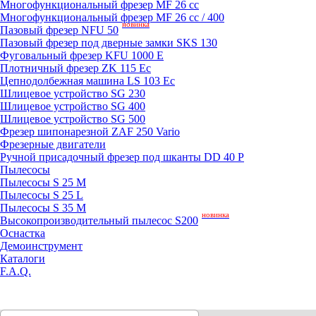
Mногофункциональный фрезер MF 26 cc
Mногофункциональный фрезер MF 26 cc / 400
новинка
Пазовый фрезер NFU 50
Пазовый фрезер под дверные замки SKS 130
Фуговальный фрезер KFU 1000 E
Плотничный фрезер ZK 115 Ec
Цепнодолбежная машина LS 103 Ec
Шлицевое устройство SG 230
Шлицевое устройство SG 400
Шлицевое устройство SG 500
Фрезер шипонарезной ZAF 250 Vario
Фрезерные двигатели
Ручной присадочный фрезер под шканты DD 40 P
Пылесосы
Пылесосы S 25 M
Пылесосы S 25 L
Пылесосы S 35 M
новинка
Высокопроизводительный пылесос S200
Оснастка
Демоинструмент
Каталоги
F.A.Q.