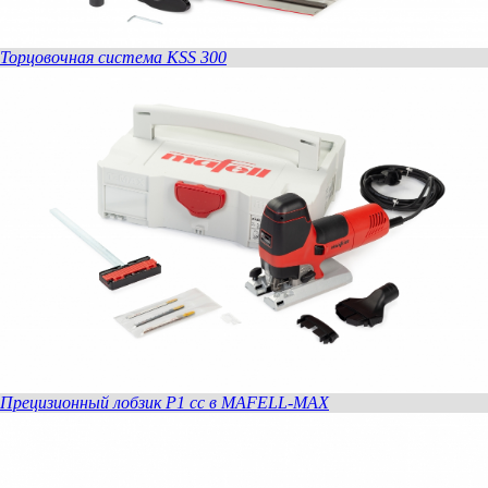
Торцовочная система KSS 300
Прецизионный лобзик P1 cc в MAFELL-MAX