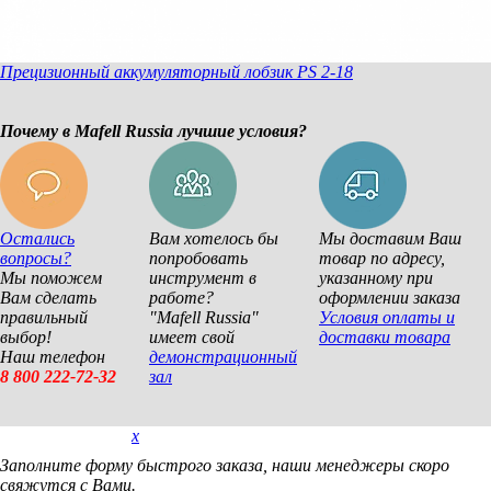
Прецизионный аккумуляторный лобзик PS 2-18
Почему в Mafell Russia лучшие условия?
Остались
Вам хотелось бы
Мы доставим Ваш
вопросы?
попробовать
товар по адресу,
Мы поможем
инструмент в
указанному при
Вам сделать
работе?
оформлении заказа
правильный
"Mafell Russia"
Условия оплаты и
выбор!
имеет свой
доставки товара
Наш телефон
демонстрационный
8 800 222-72-32
зал
x
Покупка в 1 клик
Заполните форму быстрого заказа, наши менеджеры скоро
свяжутся с Вами.