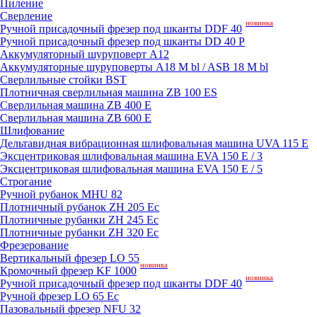
Пиление
Сверление
новинка
Ручной присадочный фрезер под шканты DDF 40
Ручной присадочный фрезер под шканты DD 40 P
Аккумуляторный шуруповерт A12
Аккумуляторные шуруповерты A18 M bl / ASB 18 M bl
Сверлильные стойки BST
Плотничная сверлильная машина ZB 100 ES
Сверлильная машина ZB 400 E
Сверлильная машина ZB 600 E
Шлифование
Дельтавидная вибрационная шлифовальная машина UVA 115 E
Эксцентриковая шлифовальная машина EVA 150 E / 3
Эксцентриковая шлифовальная машина EVA 150 E / 5
Строгание
Ручной рубанок MHU 82
Плотничный рубанок ZH 205 Ec
Плотничные рубанки ZH 245 Ec
Плотничные рубанки ZH 320 Ec
Фрезерование
Вертикальный фрезер LO 55
новинка
Кромочный фрезер KF 1000
новинка
Ручной присадочный фрезер под шканты DDF 40
Ручной фрезер LO 65 Ec
Пазовальный фрезер NFU 32