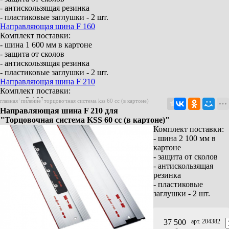
- антискользящая резинка
- пластиковые заглушки - 2 шт.
Направляющая шина F 160
Комплект поставки:
- шина 1 600 мм в картоне
- защита от сколов
- антискользящая резинка
- пластиковые заглушки - 2 шт.
Направляющая шина F 210
Комплект поставки:
- шина 2 100 мм в картоне
главная
/
пиление
/
торцовочная система kss 60 cc (в картоне)
- защита от сколов
Направляющая шина F 210 для
- антискользящая резинка
"Торцовочная система KSS 60 cc (в картоне)"
- пластиковые заглушки - 2 шт.
Комплект поставки:
Направляющая шина F 310
- шина 2 100 мм в
Комплект поставки:
картоне
- шина 3 100 мм в картоне
- защита от сколов
- защита от сколов
- антискользящая
- антискользящая резинка
резинка
- пластиковые заглушки - 2 шт.
- пластиковые
Элемент соединения F-VS
заглушки - 2 шт.
Для 2 направляющих шин
Угловой упор F-WA
Aerofix система – вакуумного крепления F-
37 500
арт. 204382
AF 1