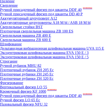
Пиление
Сверление
новинка
Ручной присадочный фрезер под шканты DDF 40
Ручной присадочный фрезер под шканты DD 40 P
Аккумуляторный шуруповерт A12
Аккумуляторные шуруповерты A18 M bl / ASB 18 M bl
Сверлильные стойки BST
Плотничная сверлильная машина ZB 100 ES
Сверлильная машина ZB 400 E
Сверлильная машина ZB 600 E
Шлифование
Дельтавидная вибрационная шлифовальная машина UVA 115 E
Эксцентриковая шлифовальная машина EVA 150 E / 3
Эксцентриковая шлифовальная машина EVA 150 E / 5
Строгание
Ручной рубанок MHU 82
Плотничный рубанок ZH 205 Ec
Плотничные рубанки ZH 245 Ec
Плотничные рубанки ZH 320 Ec
Фрезерование
Вертикальный фрезер LO 55
новинка
Кромочный фрезер KF 1000
новинка
Ручной присадочный фрезер под шканты DDF 40
Ручной фрезер LO 65 Ec
Пазовальный фрезер NFU 32