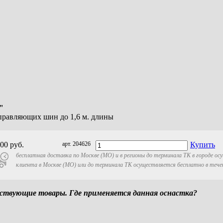
"
правляющих шин до 1,6 м. длины
500
руб.
арт. 204626
Купить
бесплатная доставка по Москве (МО) и в регионы до терминала ТК в городе о
клиента в Москве (МО) или до терминала ТК осуществляется бесплатно в тече
ствующие товары. Где применяется данная оснастка?