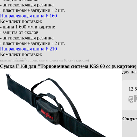
- антискользящая резинка
- пластиковые заглушки - 2 шт.
Направляющая шина F 160
Комплект поставки:
- шина 1 600 мм в картоне
- защита от сколов
- антискользящая резинка
- пластиковые заглушки - 2 шт.
Направляющая шина F 210
Комплект поставки:
- шина 2 100 мм в картоне
главная
/
пиление
/
торцовочная система kss 60 cc (в картоне)
- защита от сколов
Сумка F 160 для "Торцовочная система KSS 60 cc (в картоне)
- антискользящая резинка
для на
- пластиковые заглушки - 2 шт.
Направляющая шина F 310
Комплект поставки:
12 
- шина 3 100 мм в картоне
- защита от сколов
- антискользящая резинка
- пластиковые заглушки - 2 шт.
Элемент соединения F-VS
Сопут
Для 2 направляющих шин
Угловой упор F-WA
Aerofix система – вакуумного крепления F-
AF 1