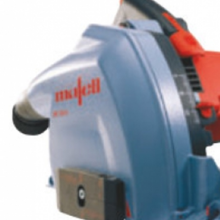
Пильный диск-HM
185 x 1,4/2,4 x 20 мм, Z 24, WZ
универсальный для древесины
Пильный диск-HM
185 x 1,4/2,4 x 20 мм, Z 32, WZ, для
чистовых пропилов древесины
Пильный диск-HM
185 x 1,4/2,4 x 20 мм, Z 56, WZ Для
поперечны пропилов в древесине