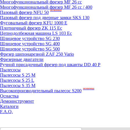
Mногофункциональный фрезер MF 26 cc
Mногофункциональный фрезер MF 26 cc / 400
новинка
Пазовый фрезер NFU 50
Пазовый фрезер под дверные замки SKS 130
Фуговальный фрезер KFU 1000 E
Плотничный фрезер ZK 115 Ec
Цепнодолбежная машина LS 103 Ec
Шлицевое устройство SG 230
Шлицевое устройство SG 400
Шлицевое устройство SG 500
Фрезер шипонарезной ZAF 250 Vario
Фрезерные двигатели
Ручной присадочный фрезер под шканты DD 40 P
Пылесосы
Пылесосы S 25 M
Пылесосы S 25 L
Пылесосы S 35 M
новинка
Высокопроизводительный пылесос S200
Оснастка
Демоинструмент
Каталоги
F.A.Q.