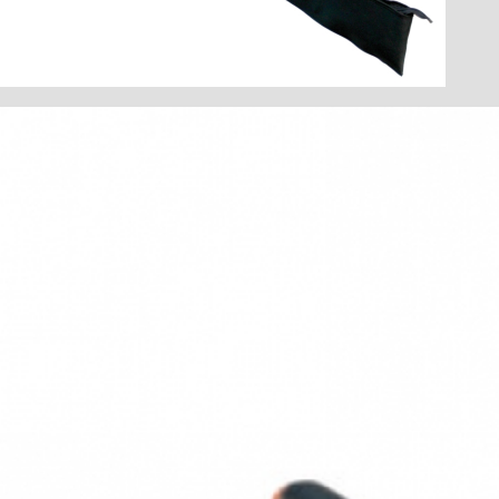
(шина, адаптер для верхнего и нижнего
шлангов)
Гибкий шланг FXS-L
растягивается до 3,2 м
Сумка F 160
для направляющих шин до 1,6 м. длины
Набор направляющей шины
2 x F 160 + F-VS + 2 x F-SZ 100 MM + 1
сумка
Набор направляющей шины
F 80 + F 160 + F-WA + F-VS + 2 x F-SZ
100MM + сумка
Защитный колпачок F-EK
2 штуки
Клейкий ленточный профиль F-HP 6,8M
Длина 6,8 м
Защита от сколов F-SS 3,4M
Длина 3,4 м
Направляющее устройство 770
максимальная длина пиления 770 мм
Нижний упор MF-UA
Пильный диск-HM
185 x 1,4/2,4 x 20 мм, Z 16, WZ для
продольного пиления в древесине