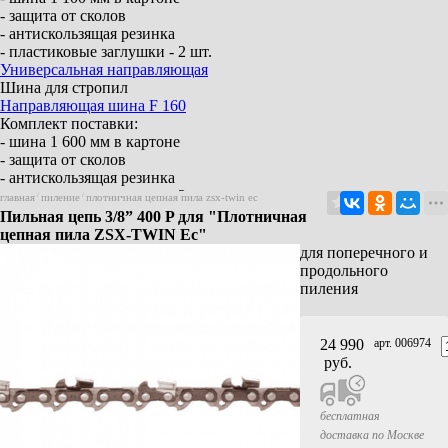
- защита от сколов
- антискользящая резинка
- пластиковые заглушки - 2 шт.
Универсальная направляющая
Шина для стропил
Направляющая шина F 160
Комплект поставки:
- шина 1 600 мм в картоне
- защита от сколов
- антискользящая резинка
- пластиковые заглушки - 2 шт.
главная
/
пиление
/
плотничная цепная пила zsx-twin ec
Направляющая шина F 210
Пильная цепь 3/8” 400 P для "Плотничная
Комплект поставки:
цепная пила ZSX-TWIN Ec"
- шина 2 100 мм в картоне
для поперечного и
- защита от сколов
продольного
- антискользящая резинка
пиления
- пластиковые заглушки - 2 шт.
Направляющая шина F 310
Комплект поставки:
24 990
арт. 006974
- шина 3 100 мм в картоне
руб.
- защита от сколов
- антискользящая резинка
- пластиковые заглушки - 2 шт.
бесплатная
Элемент соединения F-VS
доставка по Москве
Для 2 направляющих шин