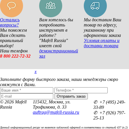
Остались
Вам хотелось бы
Мы доставим Ваш
вопросы?
попробовать
товар по адресу,
Мы поможем
инструмент в
указанному при
Вам сделать
работе?
оформлении заказа
правильный
"Mafell Russia"
Условия оплаты и
выбор!
имеет свой
доставки товара
Наш телефон
демонстрационный
8 800 222-72-32
зал
x
Покупка в 1 клик
Заполните форму быстрого заказа, наши менеджеры скоро
свяжутся с Вами.
© 2026 Mafell
115432, Москва, ул.
✆ +7 (495) 249-
Russia
Трофимова, д. 33
33-89
auftrag@mafell-russia.ru
✆ +7 (926) 797-
25-13
Данный информационный ресурс не является публичной офертой в соответствии со статьей 437 (п.2)