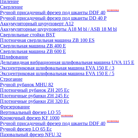
Пиление
Сверление
новинка
Ручной присадочный фрезер под шканты DDF 40
Ручной присадочный фрезер под шканты DD 40 P
Аккумуляторный шуруповерт A12
Аккумуляторные шуруповерты A18 M bl / ASB 18 M bl
Сверлильные стойки BST
Плотничная сверлильная машина ZB 100 ES
Сверлильная машина ZB 400 E
Сверлильная машина ZB 600 E
Шлифование
Дельтавидная вибрационная шлифовальная машина UVA 115 E
Эксцентриковая шлифовальная машина EVA 150 E / 3
Эксцентриковая шлифовальная машина EVA 150 E / 5
Строгание
Ручной рубанок MHU 82
Плотничный рубанок ZH 205 Ec
Плотничные рубанки ZH 245 Ec
Плотничные рубанки ZH 320 Ec
Фрезерование
Вертикальный фрезер LO 55
новинка
Кромочный фрезер KF 1000
новинка
Ручной присадочный фрезер под шканты DDF 40
Ручной фрезер LO 65 Ec
Пазовальный фрезер NFU 32