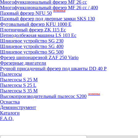
Mногофункциональный фрезер MF 26 cc
Mногофункциональный фрезер MF 26 cc / 400
новинка
Пазовый фрезер NFU 50
Пазовый фрезер под дверные замки SKS 130
Фуговальный фрезер KFU 1000 E
Плотничный фрезер ZK 115 Ec
Цепнодолбежная машина LS 103 Ec
Шлицевое устройство SG 230
Шлицевое устройство SG 400
Шлицевое устройство SG 500
Фрезер шипонарезной ZAF 250 Vario
Фрезерные двигатели
Ручной присадочный фрезер под шканты DD 40 P
Пылесосы
Пылесосы S 25 M
Пылесосы S 25 L
Пылесосы S 35 M
новинка
Высокопроизводительный пылесос S200
Оснастка
Демоинструмент
Каталоги
F.A.Q.