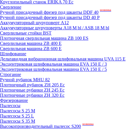
Круглопильный станок ERIKA 70 Ec
Сверление
новинка
Ручной присадочный фрезер под шканты DDF 40
Ручной присадочный фрезер под шканты DD 40 P
Аккумуляторный шуруповерт A12
Аккумуляторные шуруповерты A18 M bl / ASB 18 M bl
Сверлильные стойки BST
Плотничная сверлильная машина ZB 100 ES
Сверлильная машина ZB 400 E
Сверлильная машина ZB 600 E
Шлифование
Дельтавидная вибрационная шлифовальная машина UVA 115 E
Эксцентриковая шлифовальная машина EVA 150 E / 3
Эксцентриковая шлифовальная машина EVA 150 E / 5
Строгание
Ручной рубанок MHU 82
Плотничный рубанок ZH 205 Ec
Плотничные рубанки ZH 245 Ec
Плотничные рубанки ZH 320 Ec
Фрезерование
Пылесосы
Пылесосы S 25 M
Пылесосы S 25 L
Пылесосы S 35 M
новинка
Высокопроизводительный пылесос S200