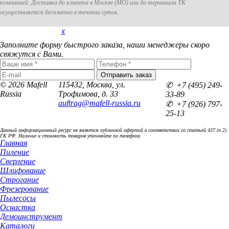
компанией. Доставка до клиента в Москве (МО) или до терминала ТК
осуществляется бесплатно в течении суток.
x
Покупка в 1 клик
Заполните форму быстрого заказа, наши менеджеры скоро
свяжутся с Вами.
© 2026 Mafell
115432, Москва, ул.
✆ +7 (495) 249-
Russia
Трофимова, д. 33
33-89
auftrag@mafell-russia.ru
✆ +7 (926) 797-
25-13
Данный информационный ресурс не является публичной офертой в соответствии со статьей 437 (п.2)
ГК РФ. Наличие и стоимость товаров уточняйте по телефону.
Главная
Пиление
Сверление
Шлифование
Строгание
Фрезерование
Пылесосы
Оснастка
Демоинструмент
Каталоги