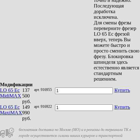
точно и надёжно.
Последующая
доработка
исключена.
Для смены фрезы
переверните фрезер
LO 65 Ec фрезой
вверх, теперь Вы
можете быстро и
просто сменить свою
фрезу. Блокировка
шпинделя здесь
естественно является
стандартным
решением.
Модификации
LO 65 Ec
137
арт. 916955
Купить
MidiMAX
500
руб.
LO 65 Ec
149
арт. 916922
Купить
MaxiMAX
990
руб.
бесплатная доставка по Москве (МО) и в регионы до терминала ТК в
городе осуществляется силами наших курьеров и транспортной