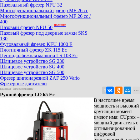
Пазовальный фрезер NFU 32
Mногофункциональный фрезер MF 26 cc
Mногофункциональный фрезер MF 26 cc /
400
новинка
Пазовый фрезер NFU 50
Пазовый фрезер под дверные замки SKS
130
Фуговальный фрезер KFU 1000 E
Плотничный фрезер ZK 115 Ec
Цепнодолбежная машина LS 103 Ec
Шлицевое устройство SG 230
Шлицевое устройство SG 400
Шлицевое устройство SG 500
Фрезер шипонарезной ZAF 250 Vario
Фрезерные двигатели
главная
/
фрезерование
Ручной фрезер LO 65 Ec
В настоящее время
мощность и высокий
крутящий момент
имеют имя: CUprex –
мощный двигатель с
оптимизированной
цифровой
электроникой, новой