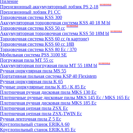
Пиление
новинка
Прецизионный аккумуляторный лобзик PS 2-18
Прецизионный лобзик P1 CC
Торцовочная система KSS 300
Аккумуляторная торцовочная система KSS 40 18 M bl
новинка
Торцовочная система KSS 50 сс
новинка
Аккумуляторная торцовочная система KSS 50 18M bl
Торцовочная система KSS 60 cc (в картоне)
Торцовочная система KSS 60 cc 18В
Торцовочная система KSS 80 Ec / 370
Мобильная система PSS 3100 SE
Погружная пила MT 55 cc
новинка
Аккумуляторная погружная пила MT 55 18M bl
Ручная циркулярная пила MS 55
Портативная пильная система KSP 40 Flexistem
Ручная циркулярная пила K 65
Ручные циркулярные пилы K 85 / K 85 Ec
Плотничная ручная дисковая пила MKS 130 Ec
Плотничные ручные дисковые пилы MKS 145 Ec / MKS 165 Ec
Плотничная ручная дисковая пила MKS 185 Ec
Плотничная цепная пила ZSX Ec
Плотничная цепная пила ZSX-TWIN Ec
Ручная ленточная пила Z 5 Ec
Круглопильный станок ERIKA 60
Круглопильный станок ERIKA 85 Ec