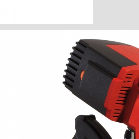
Сумка F 160
для направляющих шин до 1,6 м. длины
Набор направляющей шины
2 x F 160 + F-VS + 2 x F-SZ 100 MM + 1
сумка
Набор направляющей шины
F 80 + F 160 + F-WA + F-VS + 2 x F-SZ
100MM + сумка
Защитный колпачок F-EK
2 штуки
Клейкий ленточный профиль F-HP 6,8M
Длина 6,8 м
Защита от сколов F-SS 3,4M
Длина 3,4 м
Направляющая шина
длина 3 м (состоит из 2-х частей с
соединяющим элементом)
Направляющая шина
длина 3 м (цельная)
Направляющая шина - удлинение
длина 1,5 м
1 пара адаптеров
для параллельного упора
Цепь для чистого пиления HM 400