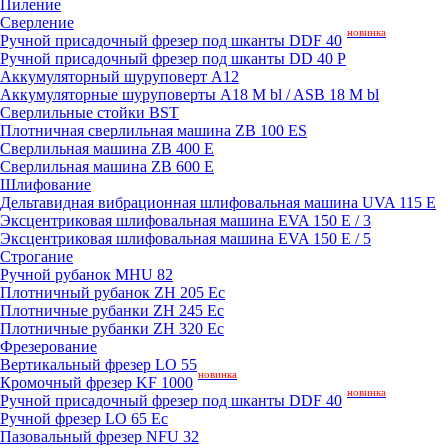
Пиление
Сверление
новинка
Ручной присадочный фрезер под шканты DDF 40
Ручной присадочный фрезер под шканты DD 40 P
Аккумуляторный шуруповерт A12
Аккумуляторные шуруповерты A18 M bl / ASB 18 M bl
Сверлильные стойки BST
Плотничная сверлильная машина ZB 100 ES
Сверлильная машина ZB 400 E
Сверлильная машина ZB 600 E
Шлифование
Дельтавидная вибрационная шлифовальная машина UVA 115 E
Эксцентриковая шлифовальная машина EVA 150 E / 3
Эксцентриковая шлифовальная машина EVA 150 E / 5
Строгание
Ручной рубанок MHU 82
Плотничный рубанок ZH 205 Ec
Плотничные рубанки ZH 245 Ec
Плотничные рубанки ZH 320 Ec
Фрезерование
Вертикальный фрезер LO 55
новинка
Кромочный фрезер KF 1000
новинка
Ручной присадочный фрезер под шканты DDF 40
Ручной фрезер LO 65 Ec
Пазовальный фрезер NFU 32