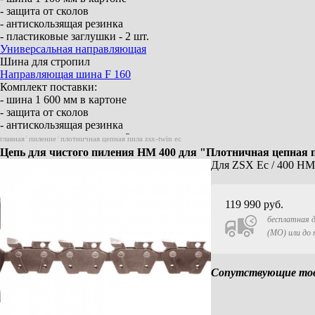
- защита от сколов
- антискользящая резинка
- пластиковые заглушки - 2 шт.
Универсальная направляющая
Шина для стропил
Направляющая шина F 160
Комплект поставки:
- шина 1 600 мм в картоне
- защита от сколов
- антискользящая резинка
- пластиковые заглушки - 2 шт.
главная
/
пиление
/
плотничная цепная пила zsx-twin ec
Направляющая шина F 210
Цепь для чистого пиления HM 400 для "Плотничная цепная
Комплект поставки:
Для ZSX Ec / 400 HM
- шина 2 100 мм в картоне
- защита от сколов
- антискользящая резинка
119 990
руб.
- пластиковые заглушки - 2 шт.
бесплатная д
Направляющая шина F 310
(МО) или до
Комплект поставки:
- шина 3 100 мм в картоне
- защита от сколов
Сопутствующие това
- антискользящая резинка
- пластиковые заглушки - 2 шт.
Элемент соединения F-VS
Для 2 направляющих шин