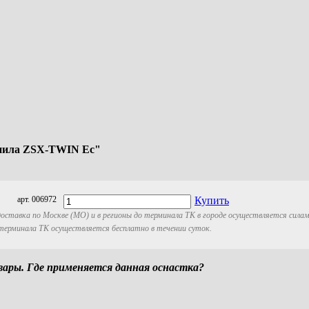
 пила ZSX-TWIN Ec"
арт. 006972
Купить
оставка по Москве (МО) и в регионы до терминала ТК в городе осуществляется сила
 терминала ТК осуществляется бесплатно в течении суток.
ры. Где применяется данная оснастка?