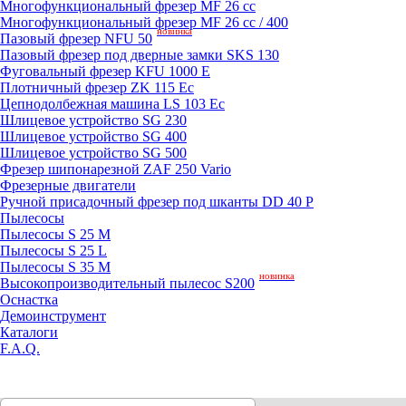
Mногофункциональный фрезер MF 26 cc
Mногофункциональный фрезер MF 26 cc / 400
новинка
Пазовый фрезер NFU 50
Пазовый фрезер под дверные замки SKS 130
Фуговальный фрезер KFU 1000 E
Плотничный фрезер ZK 115 Ec
Цепнодолбежная машина LS 103 Ec
Шлицевое устройство SG 230
Шлицевое устройство SG 400
Шлицевое устройство SG 500
Фрезер шипонарезной ZAF 250 Vario
Фрезерные двигатели
Ручной присадочный фрезер под шканты DD 40 P
Пылесосы
Пылесосы S 25 M
Пылесосы S 25 L
Пылесосы S 35 M
новинка
Высокопроизводительный пылесос S200
Оснастка
Демоинструмент
Каталоги
F.A.Q.