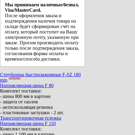
Мы принимаем наличные/безнал,
Visa/MasterCard.
После оформления заказа и
подтверждения наличия товара на
складе будет сформирован счёт на
оплату, который поступит на Вашу
электронную почту, указанную при
заказе. Просим производить оплату
только после подтверждения заказа,
согласования формы оплаты и
времени/способа доставки.
Струбцины быстрозажимные F-SZ 180
новинка
mm
Направляющая шина F 80
Комплект поставки:
- шина 800 мм в картоне
- защита от сколов
- антискользящая резинка
- пластиковые заглушки - 2 шт.
Транспортировочная тележка
Направляющая шина F 110
Комплект поставки:
- шина 1 100 мм в картоне