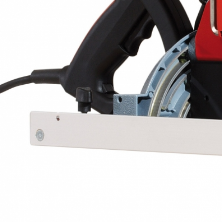
Для ZSX Ec / 400 HM
Цепь для чистого пиления HM 260
для ZSX Ec / 260 HM
Пильная цепь 3/8” 400 P
для поперечного и продольного пиления
Цепная-направляющая шина 260 HM
для 006968, 006972
Цепная-направляющая шина 400 HM
для 006972
Цепная-направляющая шина 3/8" 400
для 006974
Клин для раскалывания 260
для 006968
Клин для раскалывания 400
для 006974, 006972
Приводная звездочка HM
для 006968, 006972
Приводная звездочка 3/8"
для 006974
Универсальная направляющая
Шина для стропил