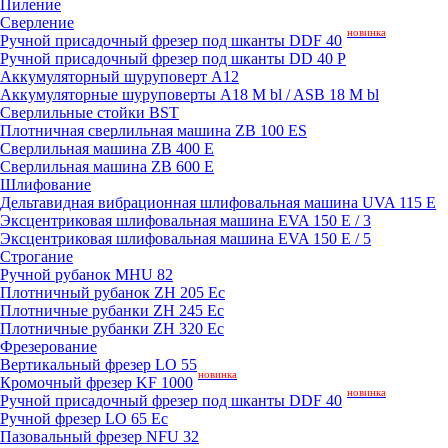
Пиление
Сверление
новинка
Ручной присадочный фрезер под шканты DDF 40
Ручной присадочный фрезер под шканты DD 40 P
Аккумуляторный шуруповерт A12
Аккумуляторные шуруповерты A18 M bl / ASB 18 M bl
Сверлильные стойки BST
Плотничная сверлильная машина ZB 100 ES
Сверлильная машина ZB 400 E
Сверлильная машина ZB 600 E
Шлифование
Дельтавидная вибрационная шлифовальная машина UVA 115 E
Эксцентриковая шлифовальная машина EVA 150 E / 3
Эксцентриковая шлифовальная машина EVA 150 E / 5
Строгание
Ручной рубанок MHU 82
Плотничный рубанок ZH 205 Ec
Плотничные рубанки ZH 245 Ec
Плотничные рубанки ZH 320 Ec
Фрезерование
Вертикальный фрезер LO 55
новинка
Кромочный фрезер KF 1000
новинка
Ручной присадочный фрезер под шканты DDF 40
Ручной фрезер LO 65 Ec
Пазовальный фрезер NFU 32