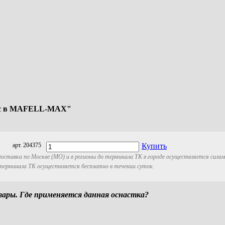
1 cc в MAFELL-MAX"
арт. 204375
Купить
оставка по Москве (МО) и в регионы до терминала ТК в городе осуществляется сила
 терминала ТК осуществляется бесплатно в течении суток.
ры. Где применяется данная оснастка?