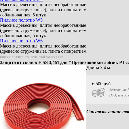
Массив древесины, плиты необработанные
(древесно-стружечные), плита с покрытием
/ облицованная, 5 штук
Пильное полотно W5
Массив древесины, плиты необработанные
(древесно-стружечные), плита с покрытием
/ облицованная, 5 штук
Пильное полотно W6
Массив древесины, плиты необработанные
(древесно-стружечные), плита с покрытием
/ облицованная, 5 штук
главная
/
пиление
/
прецизионный лобзик p1 cc
Пильное полотно W+P2
Защита от сколов F-SS 3,4M для "Прецизионный лобзик P
Массив древесины, плиты необработанные
Длина 3,4 м
(древесно-стружечные), плита с покрытием
/ облицованная, гипсо-/
цементноволокнистые плиты, пластик
6 500
руб.
мягкий, акрил (плексиглас), 5 штук
бесплатная д
Пильное полотно W+M2
(МО) или до
Массив древесины, строительные
пиломатериалы облицованные металлом, 5
штук
Сопутствующие това
Пильное полотно L2
Ламинированные панели, паркет, 5 штук
Пильное полотно M2
Сплавы/цветные металлы, алюминиевые