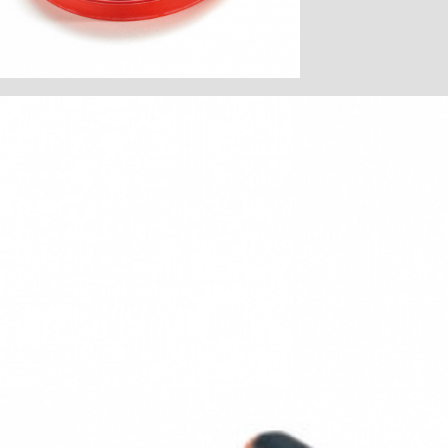
многослойные плиты, алюминий, 5 штук
Пильное полотно E+F2
Слоистые материалы (Trespa),
фиброцементные плиты, синтетические
материалы усиленные волокнами GFK, 1
шт.
Набор 1
4 шт. х пильное полотно W2
4 шт. х пильное полотно W+P2
4 шт. х пильное полотно W5
4 шт. х пильное полотно W4
2 шт х сдвоенное пильное полотно Cunex
W1
Набор 2
4 шт. х пильное полотно M2
4 шт. х пильное полотно W6
4 шт. х пильное полотно L2
4 шт. х пильное полотно W+M2
2 шт х сдвоенное пильное полотно Cunex
W1
Параллельный упор P1-PA
Включая циркуль
Защита от сколов P1-SS
5 штук