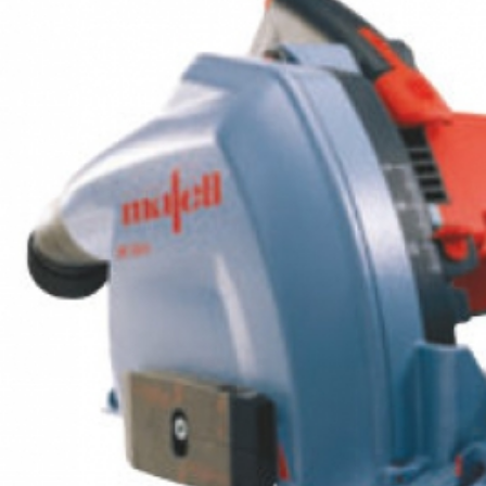
Поворотная подошва P1-SP
Угол наклона до +/-45°
Направляющая шина F 80
Комплект поставки:
- шина 800 мм в картоне
- защита от сколов
- антискользящая резинка
- пластиковые заглушки - 2 шт.
Направляющая шина F 110
Комплект поставки:
- шина 1 100 мм в картоне
- защита от сколов
- антискользящая резинка
- пластиковые заглушки - 2 шт.
Направляющая шина F 160
Комплект поставки:
- шина 1 600 мм в картоне
- защита от сколов
- антискользящая резинка
- пластиковые заглушки - 2 шт.
Направляющая шина F 210
Комплект поставки:
- шина 2 100 мм в картоне
- защита от сколов
- антискользящая резинка