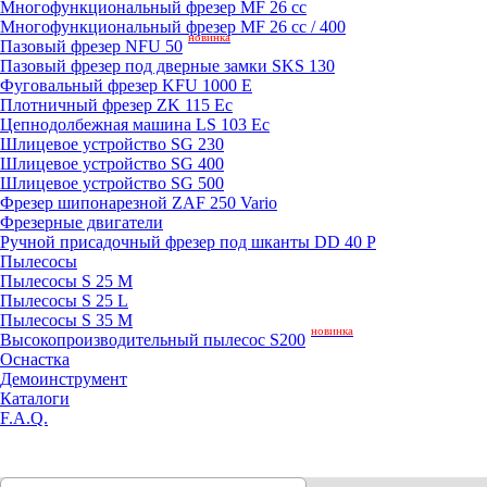
Mногофункциональный фрезер MF 26 cc
Mногофункциональный фрезер MF 26 cc / 400
новинка
Пазовый фрезер NFU 50
Пазовый фрезер под дверные замки SKS 130
Фуговальный фрезер KFU 1000 E
Плотничный фрезер ZK 115 Ec
Цепнодолбежная машина LS 103 Ec
Шлицевое устройство SG 230
Шлицевое устройство SG 400
Шлицевое устройство SG 500
Фрезер шипонарезной ZAF 250 Vario
Фрезерные двигатели
Ручной присадочный фрезер под шканты DD 40 P
Пылесосы
Пылесосы S 25 M
Пылесосы S 25 L
Пылесосы S 35 M
новинка
Высокопроизводительный пылесос S200
Оснастка
Демоинструмент
Каталоги
F.A.Q.