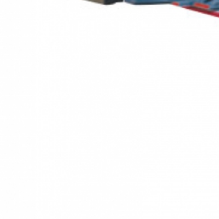
- пластиковые заглушки - 2 шт.
Направляющая шина F 310
Комплект поставки:
- шина 3 100 мм в картоне
- защита от сколов
- антискользящая резинка
- пластиковые заглушки - 2 шт.
Элемент соединения F-VS
Для 2 направляющих шин
Угловой упор F-WA
Сумка F 160
для направляющих шин до 1,6 м. длины
Набор направляющей шины
2 x F 160 + F-VS + 2 x F-SZ 100 MM + 1
сумка
Набор направляющей шины
F 80 + F 160 + F-WA + F-VS + 2 x F-SZ
100MM + сумка
Защитный колпачок F-EK
2 штуки
Клейкий ленточный профиль F-HP 6,8M
Длина 6,8 м
Защита от сколов F-SS 3,4M
Длина 3,4 м
Aerofix система – вакуумного крепления F-