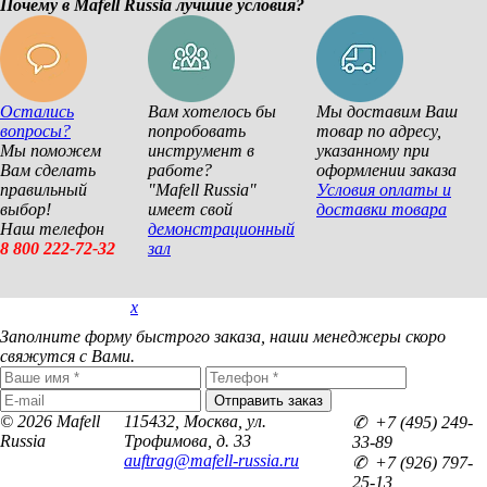
Почему в Mafell Russia лучшие условия?
Остались
Вам хотелось бы
Мы доставим Ваш
вопросы?
попробовать
товар по адресу,
Мы поможем
инструмент в
указанному при
Вам сделать
работе?
оформлении заказа
правильный
"Mafell Russia"
Условия оплаты и
выбор!
имеет свой
доставки товара
Наш телефон
демонстрационный
8 800 222-72-32
зал
x
Покупка в 1 клик
Заполните форму быстрого заказа, наши менеджеры скоро
свяжутся с Вами.
© 2026 Mafell
115432, Москва, ул.
✆ +7 (495) 249-
Russia
Трофимова, д. 33
33-89
auftrag@mafell-russia.ru
✆ +7 (926) 797-
25-13