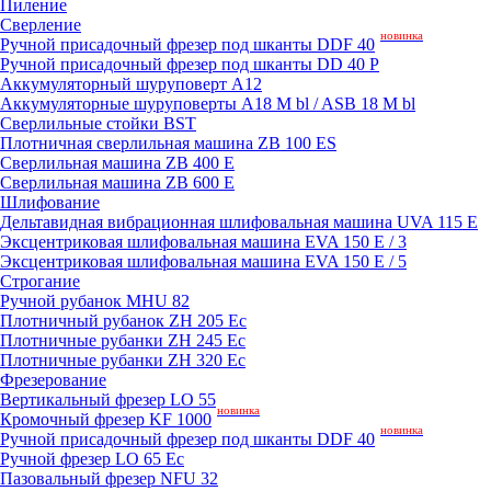
Пиление
Сверление
новинка
Ручной присадочный фрезер под шканты DDF 40
Ручной присадочный фрезер под шканты DD 40 P
Аккумуляторный шуруповерт A12
Аккумуляторные шуруповерты A18 M bl / ASB 18 M bl
Сверлильные стойки BST
Плотничная сверлильная машина ZB 100 ES
Сверлильная машина ZB 400 E
Сверлильная машина ZB 600 E
Шлифование
Дельтавидная вибрационная шлифовальная машина UVA 115 E
Эксцентриковая шлифовальная машина EVA 150 E / 3
Эксцентриковая шлифовальная машина EVA 150 E / 5
Строгание
Ручной рубанок MHU 82
Плотничный рубанок ZH 205 Ec
Плотничные рубанки ZH 245 Ec
Плотничные рубанки ZH 320 Ec
Фрезерование
Вертикальный фрезер LO 55
новинка
Кромочный фрезер KF 1000
новинка
Ручной присадочный фрезер под шканты DDF 40
Ручной фрезер LO 65 Ec
Пазовальный фрезер NFU 32