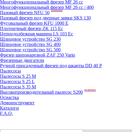
Mногофункциональный фрезер MF 26 cc
Mногофункциональный фрезер MF 26 cc / 400
новинка
Пазовый фрезер NFU 50
Пазовый фрезер под дверные замки SKS 130
Фуговальный фрезер KFU 1000 E
Плотничный фрезер ZK 115 Ec
Цепнодолбежная машина LS 103 Ec
Шлицевое устройство SG 230
Шлицевое устройство SG 400
Шлицевое устройство SG 500
Фрезер шипонарезной ZAF 250 Vario
Фрезерные двигатели
Ручной присадочный фрезер под шканты DD 40 P
Пылесосы
Пылесосы S 25 M
Пылесосы S 25 L
Пылесосы S 35 M
новинка
Высокопроизводительный пылесос S200
Оснастка
Демоинструмент
Каталоги
F.A.Q.