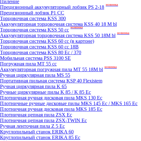
Пиление
новинка
Прецизионный аккумуляторный лобзик PS 2-18
Прецизионный лобзик P1 CC
Торцовочная система KSS 300
Аккумуляторная торцовочная система KSS 40 18 M bl
новинка
Торцовочная система KSS 50 сс
новинка
Аккумуляторная торцовочная система KSS 50 18M bl
Торцовочная система KSS 60 cc (в картоне)
Торцовочная система KSS 60 cc 18В
Торцовочная система KSS 80 Ec / 370
Мобильная система PSS 3100 SE
Погружная пила MT 55 cc
новинка
Аккумуляторная погружная пила MT 55 18M bl
Ручная циркулярная пила MS 55
Портативная пильная система KSP 40 Flexistem
Ручная циркулярная пила K 65
Ручные циркулярные пилы K 85 / K 85 Ec
Плотничная ручная дисковая пила MKS 130 Ec
Плотничные ручные дисковые пилы MKS 145 Ec / MKS 165 Ec
Плотничная ручная дисковая пила MKS 185 Ec
Плотничная цепная пила ZSX Ec
Плотничная цепная пила ZSX-TWIN Ec
Ручная ленточная пила Z 5 Ec
Круглопильный станок ERIKA 60
Круглопильный станок ERIKA 85 Ec