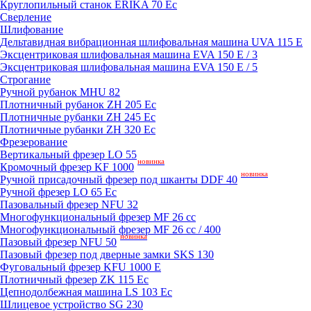
Круглопильный станок ERIKA 70 Ec
Сверление
Шлифование
Дельтавидная вибрационная шлифовальная машина UVA 115 E
Эксцентриковая шлифовальная машина EVA 150 E / 3
Эксцентриковая шлифовальная машина EVA 150 E / 5
Строгание
Ручной рубанок MHU 82
Плотничный рубанок ZH 205 Ec
Плотничные рубанки ZH 245 Ec
Плотничные рубанки ZH 320 Ec
Фрезерование
Вертикальный фрезер LO 55
новинка
Кромочный фрезер KF 1000
новинка
Ручной присадочный фрезер под шканты DDF 40
Ручной фрезер LO 65 Ec
Пазовальный фрезер NFU 32
Mногофункциональный фрезер MF 26 cc
Mногофункциональный фрезер MF 26 cc / 400
новинка
Пазовый фрезер NFU 50
Пазовый фрезер под дверные замки SKS 130
Фуговальный фрезер KFU 1000 E
Плотничный фрезер ZK 115 Ec
Цепнодолбежная машина LS 103 Ec
Шлицевое устройство SG 230