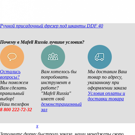
Ручной присадочный фрезер под шканты DDF 40
Почему в Mafell Russia лучшие условия?
Остались
Вам хотелось бы
Мы доставим Ваш
вопросы?
попробовать
товар по адресу,
Мы поможем
инструмент в
указанному при
Вам сделать
работе?
оформлении заказа
правильный
"Mafell Russia"
Условия оплаты и
выбор!
имеет свой
доставки товара
Наш телефон
демонстрационный
8 800 222-72-32
зал
x
Покупка в 1 клик
Заполните форму быстрого заказа, наши менеджеры скоро