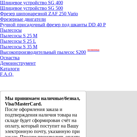
Шлицевое устройство SG 400
Шлицевое устройство SG 500
Фрезер шипонарезной ZAF 250 Vario
Фрезерные двигатели
Ручной присадочный фрезер под шканты DD 40 P
Пылесосы
Пылесосы S 25 M
Пылесосы S 25 L
Пылесосы S 35 M
новинка
Высокопроизводительный пылесос S200
Оснастка
Демоинструмент
Каталоги
F.A.Q.
Мы принимаем наличные/безнал,
Visa/MasterCard.
После оформления заказа и
подтверждения наличия товара на
складе будет сформирован счёт на
оплату, который поступит на Вашу
электронную почту, указанную при
заказе. Просим производить оплату