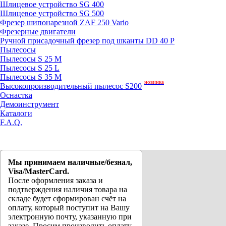
Шлицевое устройство SG 400
Шлицевое устройство SG 500
Фрезер шипонарезной ZAF 250 Vario
Фрезерные двигатели
Ручной присадочный фрезер под шканты DD 40 P
Пылесосы
Пылесосы S 25 M
Пылесосы S 25 L
Пылесосы S 35 M
новинка
Высокопроизводительный пылесос S200
Оснастка
Демоинструмент
Каталоги
F.A.Q.
Мы принимаем наличные/безнал,
Visa/MasterCard.
После оформления заказа и
подтверждения наличия товара на
складе будет сформирован счёт на
оплату, который поступит на Вашу
электронную почту, указанную при
заказе. Просим производить оплату