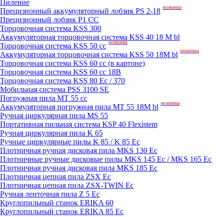
Пиление
новинка
Прецизионный аккумуляторный лобзик PS 2-18
Прецизионный лобзик P1 CC
Торцовочная система KSS 300
Аккумуляторная торцовочная система KSS 40 18 M bl
новинка
Торцовочная система KSS 50 сс
новинка
Аккумуляторная торцовочная система KSS 50 18M bl
Торцовочная система KSS 60 cc (в картоне)
Торцовочная система KSS 60 cc 18В
Торцовочная система KSS 80 Ec / 370
Мобильная система PSS 3100 SE
Погружная пила MT 55 cc
новинка
Аккумуляторная погружная пила MT 55 18M bl
Ручная циркулярная пила MS 55
Портативная пильная система KSP 40 Flexistem
Ручная циркулярная пила K 65
Ручные циркулярные пилы K 85 / K 85 Ec
Плотничная ручная дисковая пила MKS 130 Ec
Плотничные ручные дисковые пилы MKS 145 Ec / MKS 165 Ec
Плотничная ручная дисковая пила MKS 185 Ec
Плотничная цепная пила ZSX Ec
Плотничная цепная пила ZSX-TWIN Ec
Ручная ленточная пила Z 5 Ec
Круглопильный станок ERIKA 60
Круглопильный станок ERIKA 85 Ec