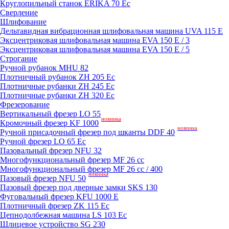
Круглопильный станок ERIKA 70 Ec
Сверление
Шлифование
Дельтавидная вибрационная шлифовальная машина UVA 115 E
Эксцентриковая шлифовальная машина EVA 150 E / 3
Эксцентриковая шлифовальная машина EVA 150 E / 5
Строгание
Ручной рубанок MHU 82
Плотничный рубанок ZH 205 Ec
Плотничные рубанки ZH 245 Ec
Плотничные рубанки ZH 320 Ec
Фрезерование
Вертикальный фрезер LO 55
новинка
Кромочный фрезер KF 1000
новинка
Ручной присадочный фрезер под шканты DDF 40
Ручной фрезер LO 65 Ec
Пазовальный фрезер NFU 32
Mногофункциональный фрезер MF 26 cc
Mногофункциональный фрезер MF 26 cc / 400
новинка
Пазовый фрезер NFU 50
Пазовый фрезер под дверные замки SKS 130
Фуговальный фрезер KFU 1000 E
Плотничный фрезер ZK 115 Ec
Цепнодолбежная машина LS 103 Ec
Шлицевое устройство SG 230