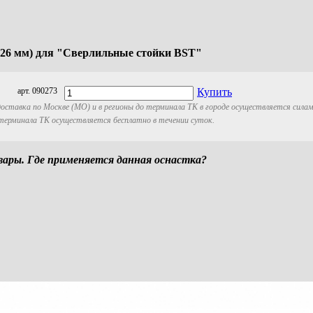
∅26 мм) для "Сверлильные стойки BST"
арт. 090273
Купить
оставка по Москве (МО) и в регионы до терминала ТК в городе осуществляется сила
 терминала ТК осуществляется бесплатно в течении суток.
ры. Где применяется данная оснастка?