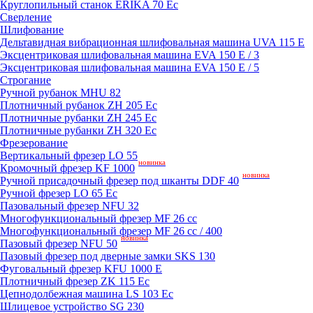
Круглопильный станок ERIKA 70 Ec
Сверление
Шлифование
Дельтавидная вибрационная шлифовальная машина UVA 115 E
Эксцентриковая шлифовальная машина EVA 150 E / 3
Эксцентриковая шлифовальная машина EVA 150 E / 5
Строгание
Ручной рубанок MHU 82
Плотничный рубанок ZH 205 Ec
Плотничные рубанки ZH 245 Ec
Плотничные рубанки ZH 320 Ec
Фрезерование
Вертикальный фрезер LO 55
новинка
Кромочный фрезер KF 1000
новинка
Ручной присадочный фрезер под шканты DDF 40
Ручной фрезер LO 65 Ec
Пазовальный фрезер NFU 32
Mногофункциональный фрезер MF 26 cc
Mногофункциональный фрезер MF 26 cc / 400
новинка
Пазовый фрезер NFU 50
Пазовый фрезер под дверные замки SKS 130
Фуговальный фрезер KFU 1000 E
Плотничный фрезер ZK 115 Ec
Цепнодолбежная машина LS 103 Ec
Шлицевое устройство SG 230