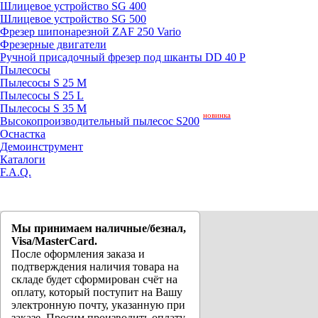
Шлицевое устройство SG 400
Шлицевое устройство SG 500
Фрезер шипонарезной ZAF 250 Vario
Фрезерные двигатели
Ручной присадочный фрезер под шканты DD 40 P
Пылесосы
Пылесосы S 25 M
Пылесосы S 25 L
Пылесосы S 35 M
новинка
Высокопроизводительный пылесос S200
Оснастка
Демоинструмент
Каталоги
F.A.Q.
Мы принимаем наличные/безнал,
Visa/MasterCard.
После оформления заказа и
подтверждения наличия товара на
складе будет сформирован счёт на
оплату, который поступит на Вашу
электронную почту, указанную при
заказе. Просим производить оплату