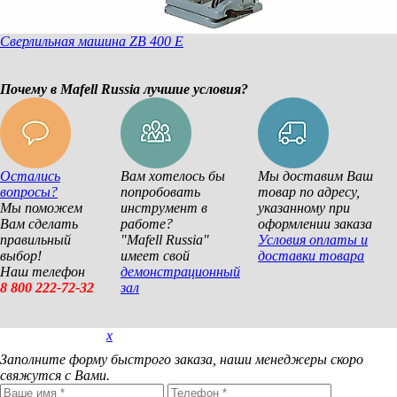
Сверлильная машина ZB 400 E
Почему в Mafell Russia лучшие условия?
Остались
Вам хотелось бы
Мы доставим Ваш
вопросы?
попробовать
товар по адресу,
Мы поможем
инструмент в
указанному при
Вам сделать
работе?
оформлении заказа
правильный
"Mafell Russia"
Условия оплаты и
выбор!
имеет свой
доставки товара
Наш телефон
демонстрационный
8 800 222-72-32
зал
x
Покупка в 1 клик
Заполните форму быстрого заказа, наши менеджеры скоро
свяжутся с Вами.