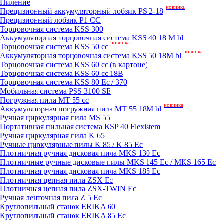
Пиление
новинка
Прецизионный аккумуляторный лобзик PS 2-18
Прецизионный лобзик P1 CC
Торцовочная система KSS 300
Аккумуляторная торцовочная система KSS 40 18 M bl
новинка
Торцовочная система KSS 50 сс
новинка
Аккумуляторная торцовочная система KSS 50 18M bl
Торцовочная система KSS 60 cc (в картоне)
Торцовочная система KSS 60 cc 18В
Торцовочная система KSS 80 Ec / 370
Мобильная система PSS 3100 SE
Погружная пила MT 55 cc
новинка
Аккумуляторная погружная пила MT 55 18M bl
Ручная циркулярная пила MS 55
Портативная пильная система KSP 40 Flexistem
Ручная циркулярная пила K 65
Ручные циркулярные пилы K 85 / K 85 Ec
Плотничная ручная дисковая пила MKS 130 Ec
Плотничные ручные дисковые пилы MKS 145 Ec / MKS 165 Ec
Плотничная ручная дисковая пила MKS 185 Ec
Плотничная цепная пила ZSX Ec
Плотничная цепная пила ZSX-TWIN Ec
Ручная ленточная пила Z 5 Ec
Круглопильный станок ERIKA 60
Круглопильный станок ERIKA 85 Ec