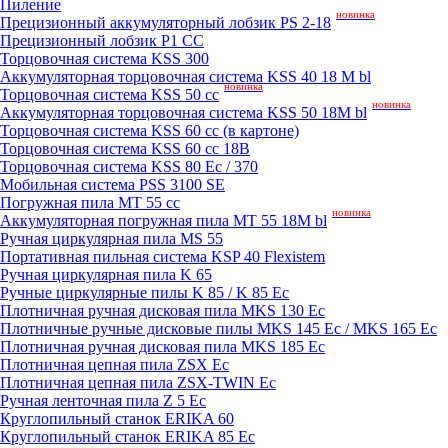
Пиление
новинка
Прецизионный аккумуляторный лобзик PS 2-18
Прецизионный лобзик P1 CC
Торцовочная система KSS 300
Аккумуляторная торцовочная система KSS 40 18 M bl
новинка
Торцовочная система KSS 50 сс
новинка
Аккумуляторная торцовочная система KSS 50 18M bl
Торцовочная система KSS 60 cc (в картоне)
Торцовочная система KSS 60 cc 18В
Торцовочная система KSS 80 Ec / 370
Мобильная система PSS 3100 SE
Погружная пила MT 55 cc
новинка
Аккумуляторная погружная пила MT 55 18M bl
Ручная циркулярная пила MS 55
Портативная пильная система KSP 40 Flexistem
Ручная циркулярная пила K 65
Ручные циркулярные пилы K 85 / K 85 Ec
Плотничная ручная дисковая пила MKS 130 Ec
Плотничные ручные дисковые пилы MKS 145 Ec / MKS 165 Ec
Плотничная ручная дисковая пила MKS 185 Ec
Плотничная цепная пила ZSX Ec
Плотничная цепная пила ZSX-TWIN Ec
Ручная ленточная пила Z 5 Ec
Круглопильный станок ERIKA 60
Круглопильный станок ERIKA 85 Ec