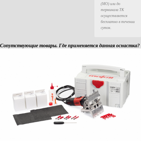
шканты - MAFELL
(МО) или до
8 х 40 мм, 6 х 120 штук в упаковке
терминала ТК
шканты - MAFELL
осуществляется
10 х 40 мм, 6 х 100 штук в упаковке
бесплатно в течении
шканты - MAFELL
суток.
10 х 60 мм, 6 х 50 штук упаковоно
шканты - MAFELL
12 х 60 мм, 6 х 40 штук упаковоно
Сопутствующие товары. Где применяется данная оснастка?