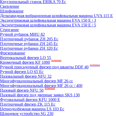
Круглопильный станок ERIKA 70 Ec
Сверление
Шлифование
Дельтавидная вибрационная шлифовальная машина UVA 115 E
Эксцентриковая шлифовальная машина EVA 150 E / 3
Эксцентриковая шлифовальная машина EVA 150 E / 5
Строгание
Ручной рубанок MHU 82
Плотничный рубанок ZH 205 Ec
Плотничные рубанки ZH 245 Ec
Плотничные рубанки ZH 320 Ec
Фрезерование
Вертикальный фрезер LO 55
новинка
Кромочный фрезер KF 1000
новинка
Ручной присадочный фрезер под шканты DDF 40
Ручной фрезер LO 65 Ec
Пазовальный фрезер NFU 32
Mногофункциональный фрезер MF 26 cc
Mногофункциональный фрезер MF 26 cc / 400
новинка
Пазовый фрезер NFU 50
Пазовый фрезер под дверные замки SKS 130
Фуговальный фрезер KFU 1000 E
Плотничный фрезер ZK 115 Ec
Цепнодолбежная машина LS 103 Ec
Шлицевое устройство SG 230