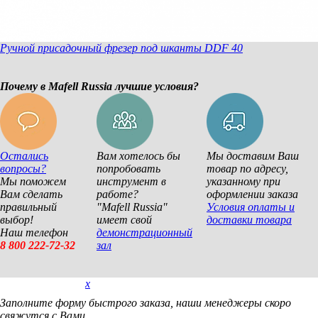
Ручной присадочный фрезер под шканты DDF 40
Почему в Mafell Russia лучшие условия?
Остались
Вам хотелось бы
Мы доставим Ваш
вопросы?
попробовать
товар по адресу,
Мы поможем
инструмент в
указанному при
Вам сделать
работе?
оформлении заказа
правильный
"Mafell Russia"
Условия оплаты и
выбор!
имеет свой
доставки товара
Наш телефон
демонстрационный
8 800 222-72-32
зал
x
Покупка в 1 клик
Заполните форму быстрого заказа, наши менеджеры скоро
свяжутся с Вами.