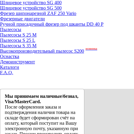
Шлицевое устройство SG 400
Шлицевое устройство SG 500
Фрезер шипонарезной ZAF 250 Vario
Фрезерные двигатели
Ручной присадочный фрезер под шканты DD 40 P
Пылесосы
Пылесосы S 25 M
Пылесосы S 25 L
Пылесосы S 35 M
новинка
Высокопроизводительный пылесос S200
Оснастка
Демоинструмент
Каталоги
F.A.Q.
Мы принимаем наличные/безнал,
Visa/MasterCard.
После оформления заказа и
подтверждения наличия товара на
складе будет сформирован счёт на
оплату, который поступит на Вашу
электронную почту, указанную при
заказе. Просим производить оплату