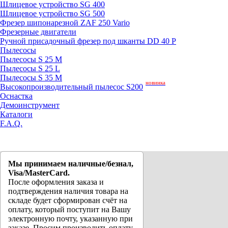
Шлицевое устройство SG 400
Шлицевое устройство SG 500
Фрезер шипонарезной ZAF 250 Vario
Фрезерные двигатели
Ручной присадочный фрезер под шканты DD 40 P
Пылесосы
Пылесосы S 25 M
Пылесосы S 25 L
Пылесосы S 35 M
новинка
Высокопроизводительный пылесос S200
Оснастка
Демоинструмент
Каталоги
F.A.Q.
Мы принимаем наличные/безнал,
Visa/MasterCard.
После оформления заказа и
подтверждения наличия товара на
складе будет сформирован счёт на
оплату, который поступит на Вашу
электронную почту, указанную при
заказе. Просим производить оплату