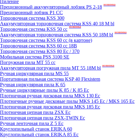
Пиление
новинка
Прецизионный аккумуляторный лобзик PS 2-18
Прецизионный лобзик P1 CC
Торцовочная система KSS 300
Аккумуляторная торцовочная система KSS 40 18 M bl
новинка
Торцовочная система KSS 50 сс
новинка
Аккумуляторная торцовочная система KSS 50 18M bl
Торцовочная система KSS 60 cc (в картоне)
Торцовочная система KSS 60 cc 18В
Торцовочная система KSS 80 Ec / 370
Мобильная система PSS 3100 SE
Погружная пила MT 55 cc
новинка
Аккумуляторная погружная пила MT 55 18M bl
Ручная циркулярная пила MS 55
Портативная пильная система KSP 40 Flexistem
Ручная циркулярная пила K 65
Ручные циркулярные пилы K 85 / K 85 Ec
Плотничная ручная дисковая пила MKS 130 Ec
Плотничные ручные дисковые пилы MKS 145 Ec / MKS 165 Ec
Плотничная ручная дисковая пила MKS 185 Ec
Плотничная цепная пила ZSX Ec
Плотничная цепная пила ZSX-TWIN Ec
Ручная ленточная пила Z 5 Ec
Круглопильный станок ERIKA 60
Круглопильный станок ERIKA 85 Ec