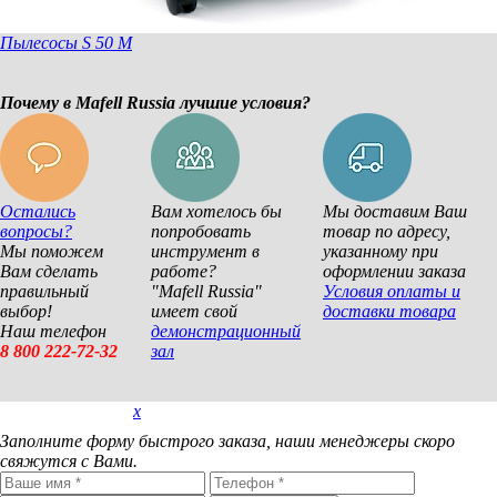
Пылесосы S 50 M
Почему в Mafell Russia лучшие условия?
Остались
Вам хотелось бы
Мы доставим Ваш
вопросы?
попробовать
товар по адресу,
Мы поможем
инструмент в
указанному при
Вам сделать
работе?
оформлении заказа
правильный
"Mafell Russia"
Условия оплаты и
выбор!
имеет свой
доставки товара
Наш телефон
демонстрационный
8 800 222-72-32
зал
x
Покупка в 1 клик
Заполните форму быстрого заказа, наши менеджеры скоро
свяжутся с Вами.