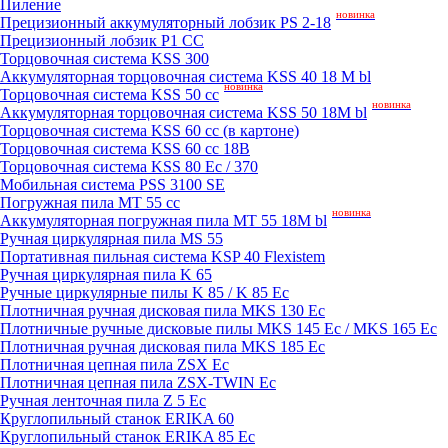
Пиление
новинка
Прецизионный аккумуляторный лобзик PS 2-18
Прецизионный лобзик P1 CC
Торцовочная система KSS 300
Аккумуляторная торцовочная система KSS 40 18 M bl
новинка
Торцовочная система KSS 50 сс
новинка
Аккумуляторная торцовочная система KSS 50 18M bl
Торцовочная система KSS 60 cc (в картоне)
Торцовочная система KSS 60 cc 18В
Торцовочная система KSS 80 Ec / 370
Мобильная система PSS 3100 SE
Погружная пила MT 55 cc
новинка
Аккумуляторная погружная пила MT 55 18M bl
Ручная циркулярная пила MS 55
Портативная пильная система KSP 40 Flexistem
Ручная циркулярная пила K 65
Ручные циркулярные пилы K 85 / K 85 Ec
Плотничная ручная дисковая пила MKS 130 Ec
Плотничные ручные дисковые пилы MKS 145 Ec / MKS 165 Ec
Плотничная ручная дисковая пила MKS 185 Ec
Плотничная цепная пила ZSX Ec
Плотничная цепная пила ZSX-TWIN Ec
Ручная ленточная пила Z 5 Ec
Круглопильный станок ERIKA 60
Круглопильный станок ERIKA 85 Ec