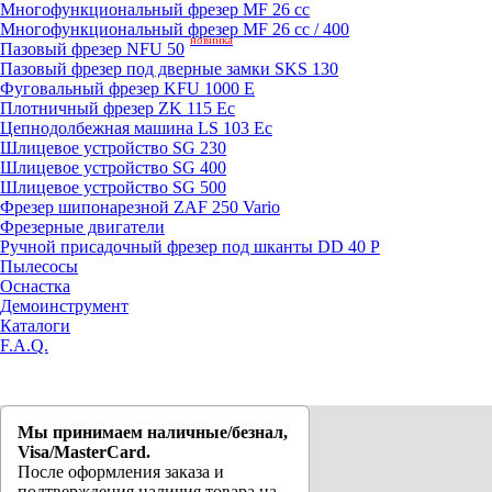
Mногофункциональный фрезер MF 26 cc
Mногофункциональный фрезер MF 26 cc / 400
новинка
Пазовый фрезер NFU 50
Пазовый фрезер под дверные замки SKS 130
Фуговальный фрезер KFU 1000 E
Плотничный фрезер ZK 115 Ec
Цепнодолбежная машина LS 103 Ec
Шлицевое устройство SG 230
Шлицевое устройство SG 400
Шлицевое устройство SG 500
Фрезер шипонарезной ZAF 250 Vario
Фрезерные двигатели
Ручной присадочный фрезер под шканты DD 40 P
Пылесосы
Оснастка
Демоинструмент
Каталоги
F.A.Q.
Мы принимаем наличные/безнал,
Visa/MasterCard.
После оформления заказа и
подтверждения наличия товара на