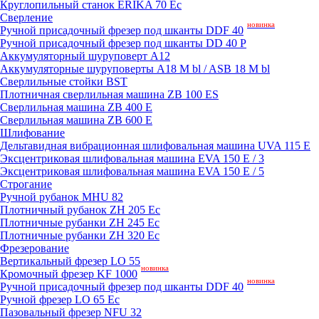
Круглопильный станок ERIKA 70 Ec
Сверление
новинка
Ручной присадочный фрезер под шканты DDF 40
Ручной присадочный фрезер под шканты DD 40 P
Аккумуляторный шуруповерт A12
Аккумуляторные шуруповерты A18 M bl / ASB 18 M bl
Сверлильные стойки BST
Плотничная сверлильная машина ZB 100 ES
Сверлильная машина ZB 400 E
Сверлильная машина ZB 600 E
Шлифование
Дельтавидная вибрационная шлифовальная машина UVA 115 E
Эксцентриковая шлифовальная машина EVA 150 E / 3
Эксцентриковая шлифовальная машина EVA 150 E / 5
Строгание
Ручной рубанок MHU 82
Плотничный рубанок ZH 205 Ec
Плотничные рубанки ZH 245 Ec
Плотничные рубанки ZH 320 Ec
Фрезерование
Вертикальный фрезер LO 55
новинка
Кромочный фрезер KF 1000
новинка
Ручной присадочный фрезер под шканты DDF 40
Ручной фрезер LO 65 Ec
Пазовальный фрезер NFU 32