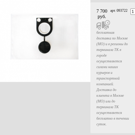
7 700
арт. 093722
руб.
бесплатная
доставка по Москве
(МО) и в регионы до
терминала ТК в
городе
осуществляется
силами наших
курьеров и
транспортной
компанией.
Доставка до
клиента в Москве
(МО) или до
терминала ТК
осуществляется
бесплатно в течении
суток.