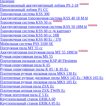
Пиление
новинка
Прецизионный аккумуляторный лобзик PS 2-18
Прецизионный лобзик P1 CC
Торцовочная система KSS 300
Аккумуляторная торцовочная система KSS 40 18 M bl
новинка
Торцовочная система KSS 50 сс
новинка
Аккумуляторная торцовочная система KSS 50 18M bl
Торцовочная система KSS 60 cc (в картоне)
Торцовочная система KSS 60 cc 18В
Торцовочная система KSS 80 Ec / 370
Мобильная система PSS 3100 SE
Погружная пила MT 55 cc
новинка
Аккумуляторная погружная пила MT 55 18M bl
Ручная циркулярная пила MS 55
Портативная пильная система KSP 40 Flexistem
Ручная циркулярная пила K 65
Ручные циркулярные пилы K 85 / K 85 Ec
Плотничная ручная дисковая пила MKS 130 Ec
Плотничные ручные дисковые пилы MKS 145 Ec / MKS 165 Ec
Плотничная ручная дисковая пила MKS 185 Ec
Плотничная цепная пила ZSX Ec
Плотничная цепная пила ZSX-TWIN Ec
Ручная ленточная пила Z 5 Ec
Круглопильный станок ERIKA 60
Круглопильный станок ERIKA 85 Ec