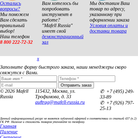
Остались
Вам хотелось бы
Мы доставим Ваш
вопросы?
попробовать
товар по адресу,
Мы поможем
инструмент в
указанному при
Вам сделать
работе?
оформлении заказа
правильный
"Mafell Russia"
Условия оплаты и
выбор!
имеет свой
доставки товара
Наш телефон
демонстрационный
8 800 222-72-32
зал
x
Покупка в 1 клик
Заполните форму быстрого заказа, наши менеджеры скоро
свяжутся с Вами.
© 2026 Mafell
115432, Москва, ул.
✆ +7 (495) 249-
Russia
Трофимова, д. 33
33-89
auftrag@mafell-russia.ru
✆ +7 (926) 797-
25-13
Данный информационный ресурс не является публичной офертой в соответствии со статьей 437 (п.2)
ГК РФ. Наличие и стоимость товаров уточняйте по телефону.
Главная
Пиление
Сверление