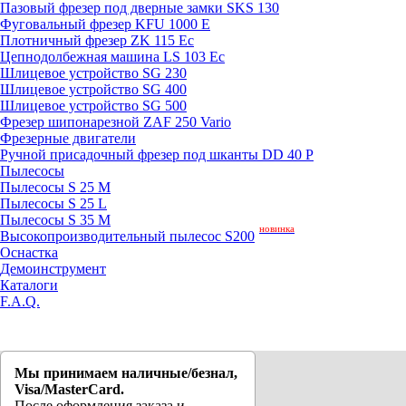
Пазовый фрезер под дверные замки SKS 130
Фуговальный фрезер KFU 1000 E
Плотничный фрезер ZK 115 Ec
Цепнодолбежная машина LS 103 Ec
Шлицевое устройство SG 230
Шлицевое устройство SG 400
Шлицевое устройство SG 500
Фрезер шипонарезной ZAF 250 Vario
Фрезерные двигатели
Ручной присадочный фрезер под шканты DD 40 P
Пылесосы
Пылесосы S 25 M
Пылесосы S 25 L
Пылесосы S 35 M
новинка
Высокопроизводительный пылесос S200
Оснастка
Демоинструмент
Каталоги
F.A.Q.
Мы принимаем наличные/безнал,
Visa/MasterCard.
После оформления заказа и