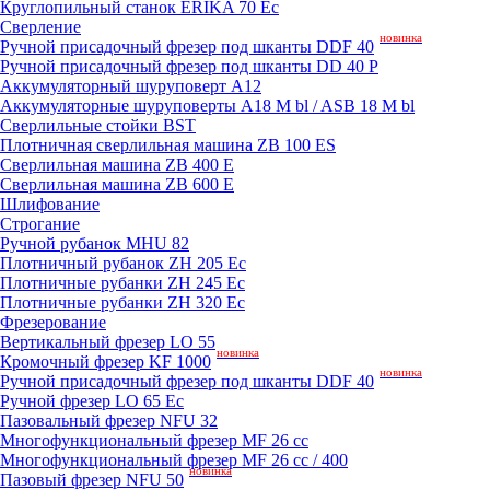
Круглопильный станок ERIKA 70 Ec
Сверление
новинка
Ручной присадочный фрезер под шканты DDF 40
Ручной присадочный фрезер под шканты DD 40 P
Аккумуляторный шуруповерт A12
Аккумуляторные шуруповерты A18 M bl / ASB 18 M bl
Сверлильные стойки BST
Плотничная сверлильная машина ZB 100 ES
Сверлильная машина ZB 400 E
Сверлильная машина ZB 600 E
Шлифование
Строгание
Ручной рубанок MHU 82
Плотничный рубанок ZH 205 Ec
Плотничные рубанки ZH 245 Ec
Плотничные рубанки ZH 320 Ec
Фрезерование
Вертикальный фрезер LO 55
новинка
Кромочный фрезер KF 1000
новинка
Ручной присадочный фрезер под шканты DDF 40
Ручной фрезер LO 65 Ec
Пазовальный фрезер NFU 32
Mногофункциональный фрезер MF 26 cc
Mногофункциональный фрезер MF 26 cc / 400
новинка
Пазовый фрезер NFU 50