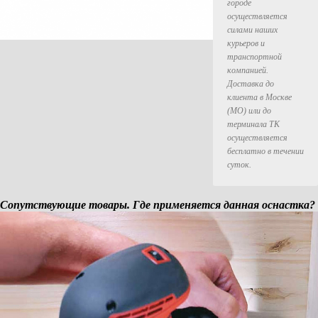
городе
осуществляется
силами наших
курьеров и
транспортной
компанией.
Доставка до
клиента в Москве
(МО) или до
терминала ТК
осуществляется
бесплатно в течении
суток.
Сопутствующие товары. Где применяется данная оснастка?