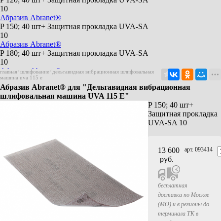
10
Абразив Abranet®
P 150; 40 шт+ Защитная прокладка UVA-SA
10
Абразив Abranet®
P 180; 40 шт+ Защитная прокладка UVA-SA
10
Абразив Abranet®
главная
/
шлифование
/
дельтавидная вибрационная шлифовальная
машина uva 115 e
P 240; 40 шт+ Защитная прокладка UVA-SA
Абразив Abranet® для "Дельтавидная вибрационная
10
шлифовальная машина UVA 115 E"
Абразив Abranet®
P 150; 40 шт+
P 320; 40 шт+ Защитная прокладка UVA-SA
Защитная прокладка
10
UVA-SA 10
Защитная прокладка UVA -SA 10
115 x 230 мм (10 х перфорация)
Абразив Abranet®
13 600
арт. 093414
Set Delta 105; 3 x P80 / 3 x P 120 / 3 x P180
руб.
бесплатная
доставка по Москве
(МО) и в регионы до
терминала ТК в