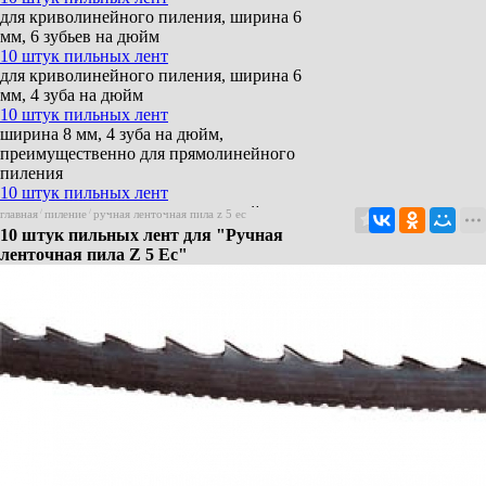
для криволинейного пиления, ширина 6
мм, 6 зубьев на дюйм
10 штук пильных лент
для криволинейного пиления, ширина 6
мм, 4 зуба на дюйм
10 штук пильных лент
ширина 8 мм, 4 зуба на дюйм,
преимущественно для прямолинейного
пиления
10 штук пильных лент
преимущественно для прямолинейного
главная
/
пиление
/
ручная ленточная пила z 5 ec
пиления, ширина 8 мм, 4 зуба на дюйм, с
10 штук пильных лент для "Ручная
зубчатой насечкой на задней кромке для
ленточная пила Z 5 Ec"
более легкого вывода ленты из распила.
Транспортировочная тележка