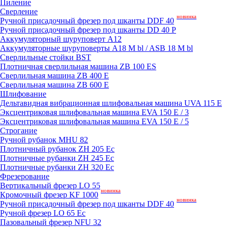
Пиление
Сверление
новинка
Ручной присадочный фрезер под шканты DDF 40
Ручной присадочный фрезер под шканты DD 40 P
Аккумуляторный шуруповерт A12
Аккумуляторные шуруповерты A18 M bl / ASB 18 M bl
Сверлильные стойки BST
Плотничная сверлильная машина ZB 100 ES
Сверлильная машина ZB 400 E
Сверлильная машина ZB 600 E
Шлифование
Дельтавидная вибрационная шлифовальная машина UVA 115 E
Эксцентриковая шлифовальная машина EVA 150 E / 3
Эксцентриковая шлифовальная машина EVA 150 E / 5
Строгание
Ручной рубанок MHU 82
Плотничный рубанок ZH 205 Ec
Плотничные рубанки ZH 245 Ec
Плотничные рубанки ZH 320 Ec
Фрезерование
Вертикальный фрезер LO 55
новинка
Кромочный фрезер KF 1000
новинка
Ручной присадочный фрезер под шканты DDF 40
Ручной фрезер LO 65 Ec
Пазовальный фрезер NFU 32