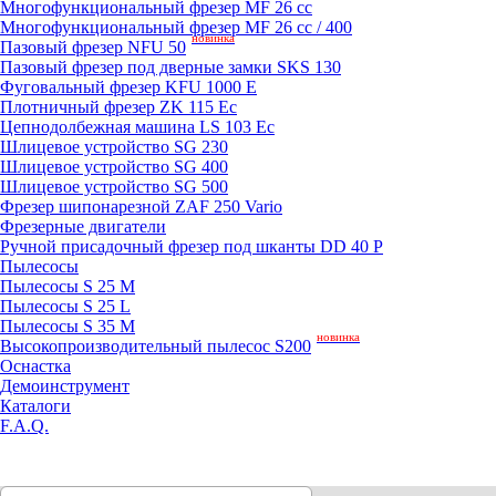
Mногофункциональный фрезер MF 26 cc
Mногофункциональный фрезер MF 26 cc / 400
новинка
Пазовый фрезер NFU 50
Пазовый фрезер под дверные замки SKS 130
Фуговальный фрезер KFU 1000 E
Плотничный фрезер ZK 115 Ec
Цепнодолбежная машина LS 103 Ec
Шлицевое устройство SG 230
Шлицевое устройство SG 400
Шлицевое устройство SG 500
Фрезер шипонарезной ZAF 250 Vario
Фрезерные двигатели
Ручной присадочный фрезер под шканты DD 40 P
Пылесосы
Пылесосы S 25 M
Пылесосы S 25 L
Пылесосы S 35 M
новинка
Высокопроизводительный пылесос S200
Оснастка
Демоинструмент
Каталоги
F.A.Q.