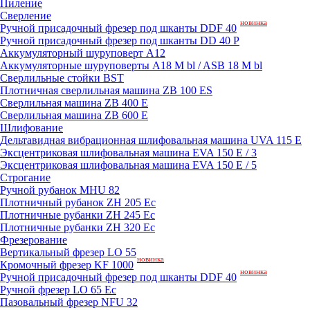
Пиление
Сверление
новинка
Ручной присадочный фрезер под шканты DDF 40
Ручной присадочный фрезер под шканты DD 40 P
Аккумуляторный шуруповерт A12
Аккумуляторные шуруповерты A18 M bl / ASB 18 M bl
Сверлильные стойки BST
Плотничная сверлильная машина ZB 100 ES
Сверлильная машина ZB 400 E
Сверлильная машина ZB 600 E
Шлифование
Дельтавидная вибрационная шлифовальная машина UVA 115 E
Эксцентриковая шлифовальная машина EVA 150 E / 3
Эксцентриковая шлифовальная машина EVA 150 E / 5
Строгание
Ручной рубанок MHU 82
Плотничный рубанок ZH 205 Ec
Плотничные рубанки ZH 245 Ec
Плотничные рубанки ZH 320 Ec
Фрезерование
Вертикальный фрезер LO 55
новинка
Кромочный фрезер KF 1000
новинка
Ручной присадочный фрезер под шканты DDF 40
Ручной фрезер LO 65 Ec
Пазовальный фрезер NFU 32