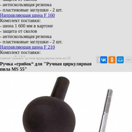
- антискользящая резинка
- пластиковые заглушки - 2 шт.
Направляющая шина F 160
Комплект поставки:
- шина 1 600 мм в картоне
- защита от сколов
- антискользящая резинка
- пластиковые заглушки - 2 шт.
Направляющая шина F 210
Комплект поставки:
- шина 2 100 мм в картоне
главная
/
пиление
/
ручная циркулярная пила ms 55
- защита от сколов
Ручка «грибок“ для "Ручная циркулярная
- антискользящая резинка
пила MS 55"
- пластиковые заглушки - 2 шт.
Направляющая шина F 310
Комплект поставки:
- шина 3 100 мм в картоне
- защита от сколов
- антискользящая резинка
- пластиковые заглушки - 2 шт.
Элемент соединения F-VS
Для 2 направляющих шин
Aerofix система – вакуумного крепления F-
AF 1
(шина, адаптер для верхнего и нижнего