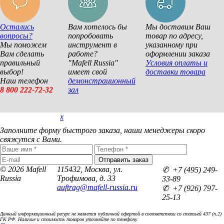
Остались
Вам хотелось бы
Мы доставим Ваш
вопросы?
попробовать
товар по адресу,
Мы поможем
инструмент в
указанному при
Вам сделать
работе?
оформлении заказа
правильный
"Mafell Russia"
Условия оплаты и
выбор!
имеет свой
доставки товара
Наш телефон
демонстрационный
8 800 222-72-32
зал
x
Покупка в 1 клик
Заполните форму быстрого заказа, наши менеджеры скоро
свяжутся с Вами.
© 2026 Mafell
115432, Москва, ул.
✆ +7 (495) 249-
Russia
Трофимова, д. 33
33-89
auftrag@mafell-russia.ru
✆ +7 (926) 797-
25-13
Данный информационный ресурс не является публичной офертой в соответствии со статьей 437 (п.2)
ГК РФ. Наличие и стоимость товаров уточняйте по телефону.