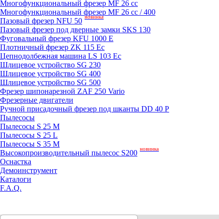
Mногофункциональный фрезер MF 26 cc
Mногофункциональный фрезер MF 26 cc / 400
новинка
Пазовый фрезер NFU 50
Пазовый фрезер под дверные замки SKS 130
Фуговальный фрезер KFU 1000 E
Плотничный фрезер ZK 115 Ec
Цепнодолбежная машина LS 103 Ec
Шлицевое устройство SG 230
Шлицевое устройство SG 400
Шлицевое устройство SG 500
Фрезер шипонарезной ZAF 250 Vario
Фрезерные двигатели
Ручной присадочный фрезер под шканты DD 40 P
Пылесосы
Пылесосы S 25 M
Пылесосы S 25 L
Пылесосы S 35 M
новинка
Высокопроизводительный пылесос S200
Оснастка
Демоинструмент
Каталоги
F.A.Q.