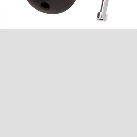
шлангов)
Гибкий шланг FXS-L
растягивается до 3,2 м
Сумка F 160
для направляющих шин до 1,6 м. длины
Набор направляющей шины
2 x F 160 + F-VS + 2 x F-SZ 100 MM + 1
сумка
Набор направляющей шины
F 80 + F 160 + F-WA + F-VS + 2 x F-SZ
100MM + сумка
Защитный колпачок F-EK
2 штуки
Клейкий ленточный профиль F-HP 6,8M
Длина 6,8 м
Защита от сколов F-SS 3,4M
Длина 3,4 м
Параллельный упор
С винтом «барашек»
Ручка «грибок“
дополнительная приспособления для
управления машиной с винтом
Пильный диск-HM
160 x 1,2/1,8 x 20 мм, 16 зубьев, WZ, для