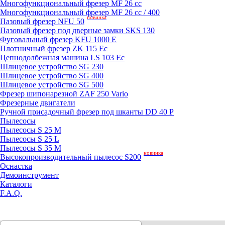
Mногофункциональный фрезер MF 26 cc
Mногофункциональный фрезер MF 26 cc / 400
новинка
Пазовый фрезер NFU 50
Пазовый фрезер под дверные замки SKS 130
Фуговальный фрезер KFU 1000 E
Плотничный фрезер ZK 115 Ec
Цепнодолбежная машина LS 103 Ec
Шлицевое устройство SG 230
Шлицевое устройство SG 400
Шлицевое устройство SG 500
Фрезер шипонарезной ZAF 250 Vario
Фрезерные двигатели
Ручной присадочный фрезер под шканты DD 40 P
Пылесосы
Пылесосы S 25 M
Пылесосы S 25 L
Пылесосы S 35 M
новинка
Высокопроизводительный пылесос S200
Оснастка
Демоинструмент
Каталоги
F.A.Q.