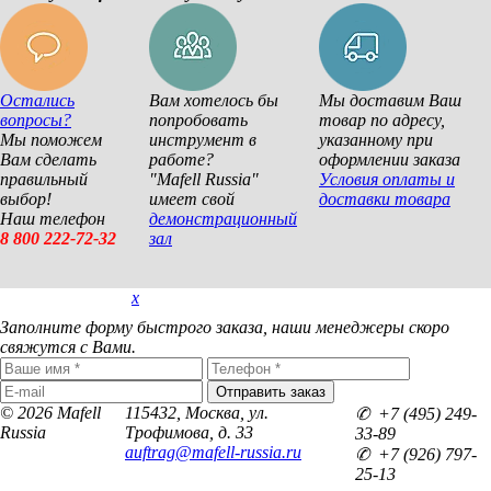
Остались
Вам хотелось бы
Мы доставим Ваш
вопросы?
попробовать
товар по адресу,
Мы поможем
инструмент в
указанному при
Вам сделать
работе?
оформлении заказа
правильный
"Mafell Russia"
Условия оплаты и
выбор!
имеет свой
доставки товара
Наш телефон
демонстрационный
8 800 222-72-32
зал
x
Покупка в 1 клик
Заполните форму быстрого заказа, наши менеджеры скоро
свяжутся с Вами.
© 2026 Mafell
115432, Москва, ул.
✆ +7 (495) 249-
Russia
Трофимова, д. 33
33-89
auftrag@mafell-russia.ru
✆ +7 (926) 797-
25-13