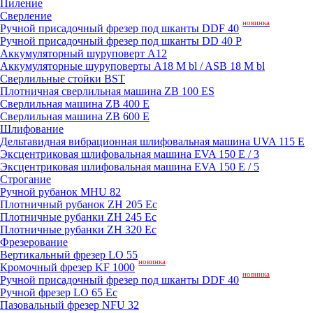
Пиление
Сверление
новинка
Ручной присадочный фрезер под шканты DDF 40
Ручной присадочный фрезер под шканты DD 40 P
Аккумуляторный шуруповерт A12
Аккумуляторные шуруповерты A18 M bl / ASB 18 M bl
Сверлильные стойки BST
Плотничная сверлильная машина ZB 100 ES
Сверлильная машина ZB 400 E
Сверлильная машина ZB 600 E
Шлифование
Дельтавидная вибрационная шлифовальная машина UVA 115 E
Эксцентриковая шлифовальная машина EVA 150 E / 3
Эксцентриковая шлифовальная машина EVA 150 E / 5
Строгание
Ручной рубанок MHU 82
Плотничный рубанок ZH 205 Ec
Плотничные рубанки ZH 245 Ec
Плотничные рубанки ZH 320 Ec
Фрезерование
Вертикальный фрезер LO 55
новинка
Кромочный фрезер KF 1000
новинка
Ручной присадочный фрезер под шканты DDF 40
Ручной фрезер LO 65 Ec
Пазовальный фрезер NFU 32