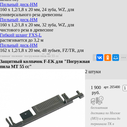
Пильный диск-HM
160 x 1,2/1,8 x 20 мм, 24 зуба, WZ, для
универсального реза древесины
Пильный диск-HM
160 x 1,2/1,8 x 20 мм, 32 зуба, WZ, для
чистового реза в древесине
Гибкий шланг FXS-L
растягивается до 3,2 м
Пильный диск-HM
162 x 1,2/1,8 x 20 мм, 48 зубьев, FZ/TR, для
декоративных панелей (Trespa)
главная
/
пиление
/
погружная пила mt 55 cc
Защита от обратного удара F - RS
Защитный колпачок F-EK для "Погружная
Пильный диск-HM
пила MT 55 cc"
160 x 1,2/1,8 x 20 мм, 56 зубьев, FZ/TZ, для
2 штуки
пиления ЛДСП без сколов
Защита от сколов F-SS 3,4M
Длина 3,4 м
1 900
арт. 205400
Защитный колпачок F-EK
руб.
2 штуки
Пильный диск-HM
162 x 1,2/1,8 x 20 мм, 48 зубьев, WZ,
бесплатная
универсальный по массиву древесины. Вес
доставка по Москве
0,186 кг
(МО) и в регионы до
Клейкий ленточный профиль F-HP 6,8M
терминала ТК в
Длина 6,8 м