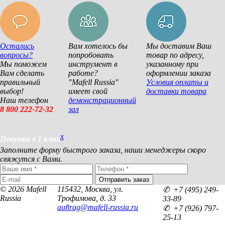
Остались
Вам хотелось бы
Мы доставим Ваш
вопросы?
попробовать
товар по адресу,
Мы поможем
инструмент в
указанному при
Вам сделать
работе?
оформлении заказа
правильный
"Mafell Russia"
Условия оплаты и
выбор!
имеет свой
доставки товара
Наш телефон
демонстрационный
8 800 222-72-32
зал
x
Покупка в 1 клик
Заполните форму быстрого заказа, наши менеджеры скоро
свяжутся с Вами.
© 2026 Mafell
115432, Москва, ул.
✆ +7 (495) 249-
Russia
Трофимова, д. 33
33-89
auftrag@mafell-russia.ru
✆ +7 (926) 797-
25-13