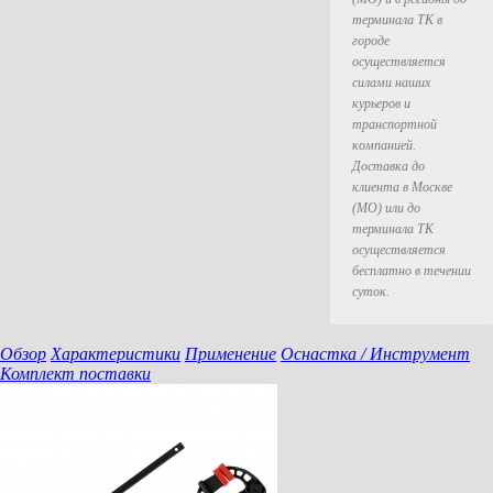
терминала ТК в
городе
осуществляется
силами наших
курьеров и
транспортной
компанией.
Доставка до
клиента в Москве
(МО) или до
терминала ТК
осуществляется
бесплатно в течении
суток.
Обзор
Характеристики
Применение
Оснастка / Инструмент
Комплект поставки