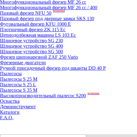
Mногофункциональный фрезер MF 26 cc
Mногофункциональный фрезер MF 26 cc / 400
новинка
Пазовый фрезер NFU 50
Пазовый фрезер под дверные замки SKS 130
Фуговальный фрезер KFU 1000 E
Плотничный фрезер ZK 115 Ec
Цепнодолбежная машина LS 103 Ec
Шлицевое устройство SG 230
Шлицевое устройство SG 400
Шлицевое устройство SG 500
Фрезер шипонарезной ZAF 250 Vario
Фрезерные двигатели
Ручной присадочный фрезер под шканты DD 40 P
Пылесосы
Пылесосы S 25 M
Пылесосы S 25 L
Пылесосы S 35 M
новинка
Высокопроизводительный пылесос S200
Оснастка
Демоинструмент
Каталоги
F.A.Q.