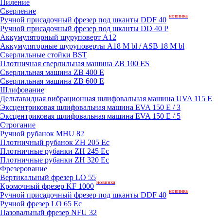
Пиление
Сверление
новинка
Ручной присадочный фрезер под шканты DDF 40
Ручной присадочный фрезер под шканты DD 40 P
Аккумуляторный шуруповерт A12
Аккумуляторные шуруповерты A18 M bl / ASB 18 M bl
Сверлильные стойки BST
Плотничная сверлильная машина ZB 100 ES
Сверлильная машина ZB 400 E
Сверлильная машина ZB 600 E
Шлифование
Дельтавидная вибрационная шлифовальная машина UVA 115 E
Эксцентриковая шлифовальная машина EVA 150 E / 3
Эксцентриковая шлифовальная машина EVA 150 E / 5
Строгание
Ручной рубанок MHU 82
Плотничный рубанок ZH 205 Ec
Плотничные рубанки ZH 245 Ec
Плотничные рубанки ZH 320 Ec
Фрезерование
Вертикальный фрезер LO 55
новинка
Кромочный фрезер KF 1000
новинка
Ручной присадочный фрезер под шканты DDF 40
Ручной фрезер LO 65 Ec
Пазовальный фрезер NFU 32