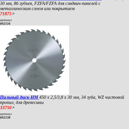
30 мм, 86 зубъев, FZFA/FZFA для сэндвич-панелей с
металлическим слоем или покрытием
71875
р.
артикул
092534
Пильный диск-HM
450 х 2,5/3,8 х 30 мм, 34 зуба, WZ чистовой
пропил, для древесины
33750
р.
артикул
092538