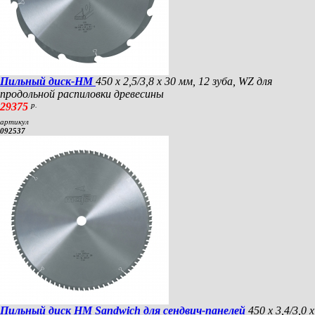
Пильный диск-HM
450 х 2,5/3,8 х 30 мм, 12 зуба, WZ для
продольной распиловки древесины
29375
р.
артикул
092537
Пильный диск HM Sandwich для сендвич-панелей
450 х 3,4/3,0 х