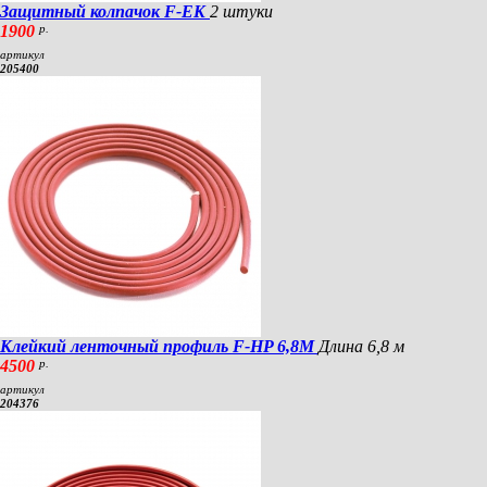
Защитный колпачок F-EK
2 штуки
1900
р.
артикул
205400
Клейкий ленточный профиль F-HP 6,8M
Длина 6,8 м
4500
р.
артикул
204376