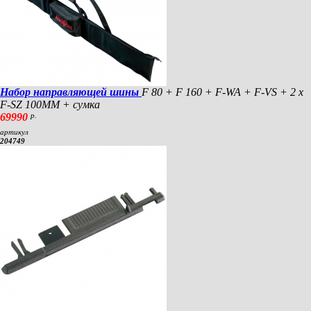
Набор направляющей шины
F 80 + F 160 + F-WA + F-VS + 2 x
F-SZ 100MM + сумка
69990
р.
артикул
204749