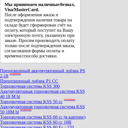
Мы принимаем наличные/безнал,
Visa/MasterCard.
После оформления заказа и
подтверждения наличия товара на
складе будет сформирован счёт на
оплату, который поступит на Вашу
электронную почту, указанную при
заказе. Просим производить оплату
только после подтверждения заказа,
согласования формы оплаты и
времени/способа доставки.
Прецизионный аккумуляторный лобзик PS
новинка
2-18
Прецизионный лобзик P1 CC
Торцовочная система KSS 300
Аккумуляторная торцовочная система KSS
40 18 M bl
новинка
Торцовочная система KSS 50 сс
Аккумуляторная торцовочная система KSS
новинка
50 18M bl
Торцовочная система KSS 60 cc (в картоне)
Торцовочная система KSS 60 cc 18В
Торцовочная система KSS 80 Ec / 370