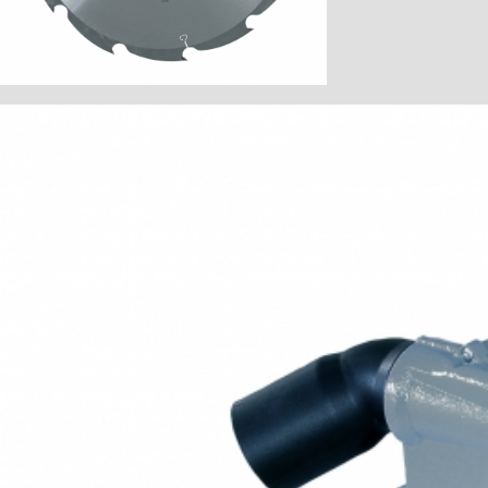
шлангов)
Гибкий шланг FXS-L
растягивается до 3,2 м
Сумка F 160
для направляющих шин до 1,6 м. длины
Набор направляющей шины
2 x F 160 + F-VS + 2 x F-SZ 100 MM + 1
сумка
Набор направляющей шины
F 80 + F 160 + F-WA + F-VS + 2 x F-SZ
100MM + сумка
Защитный колпачок F-EK
2 штуки
Клейкий ленточный профиль F-HP 6,8M
Длина 6,8 м
Защита от сколов F-SS 3,4M
Длина 3,4 м
Направляющая шина
длина 3 м (состоит из 2-х частей с
соединяющим элементом)
Направляющая шина
длина 3 м (цельная)
Направляющая шина - удлинение
длина 1,5 м