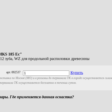
MKS 185 Ec"
м, 12 зуба, WZ для продольной распиловки древесины
арт. 092537
Купить
оставка по Москве (МО) и в регионы до терминала ТК в городе осуществляется сила
 терминала ТК осуществляется бесплатно в течении суток.
ры. Где применяется данная оснастка?