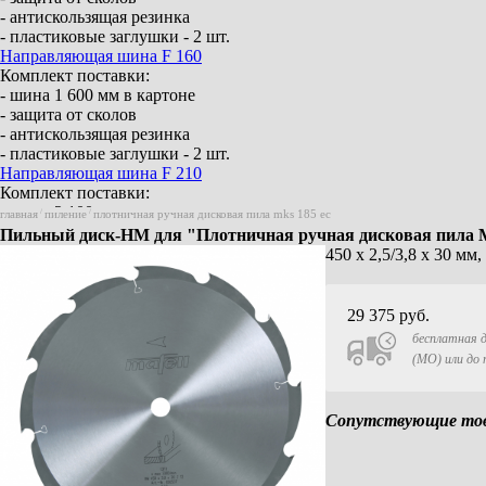
- антискользящая резинка
- пластиковые заглушки - 2 шт.
Направляющая шина F 160
Комплект поставки:
- шина 1 600 мм в картоне
- защита от сколов
- антискользящая резинка
- пластиковые заглушки - 2 шт.
Направляющая шина F 210
Комплект поставки:
- шина 2 100 мм в картоне
главная
/
пиление
/
плотничная ручная дисковая пила mks 185 ec
- защита от сколов
Пильный диск-HM для "Плотничная ручная дисковая пила 
- антискользящая резинка
450 х 2,5/3,8 х 30 м
- пластиковые заглушки - 2 шт.
Направляющая шина F 310
Комплект поставки:
29 375
руб.
- шина 3 100 мм в картоне
бесплатная д
- защита от сколов
(МО) или до
- антискользящая резинка
- пластиковые заглушки - 2 шт.
Элемент соединения F-VS
Сопутствующие това
Для 2 направляющих шин
Aerofix система – вакуумного крепления F-
AF 1
(шина, адаптер для верхнего и нижнего