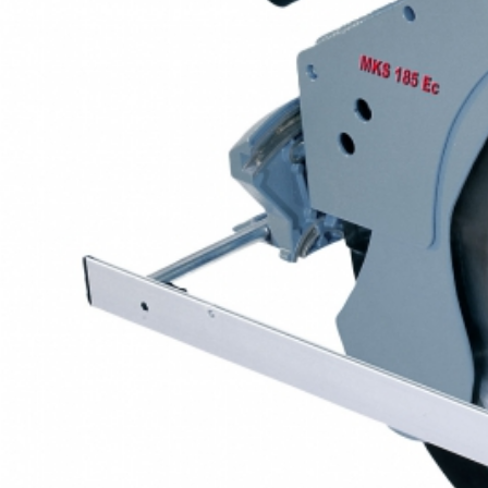
1 пара адаптеров
для параллельного упора
Пильный диск-HM
450 х 2,5/4,2 х 30 мм, 20 зубьев, WZ,
универсальный для древесины
Пильный диск-HM
450 х 2,5/3,8 х 30 мм, 12 зуба, WZ для
продольной распиловки древесины
Пильный диск HM Sandwich для сендвич-
панелей
450 х 3,4/3,0 х 30 мм, 86 зубъев,
FZFA/FZFA для сэндвич-панелей с
металлическим слоем или покрытием
Пильный диск-HM
450 х 2,5/3,8 х 30 мм, 34 зуба, WZ чистовой
пропил, для древесины