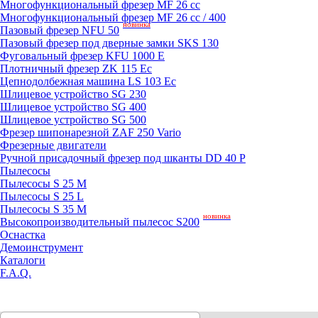
Mногофункциональный фрезер MF 26 cc
Mногофункциональный фрезер MF 26 cc / 400
новинка
Пазовый фрезер NFU 50
Пазовый фрезер под дверные замки SKS 130
Фуговальный фрезер KFU 1000 E
Плотничный фрезер ZK 115 Ec
Цепнодолбежная машина LS 103 Ec
Шлицевое устройство SG 230
Шлицевое устройство SG 400
Шлицевое устройство SG 500
Фрезер шипонарезной ZAF 250 Vario
Фрезерные двигатели
Ручной присадочный фрезер под шканты DD 40 P
Пылесосы
Пылесосы S 25 M
Пылесосы S 25 L
Пылесосы S 35 M
новинка
Высокопроизводительный пылесос S200
Оснастка
Демоинструмент
Каталоги
F.A.Q.