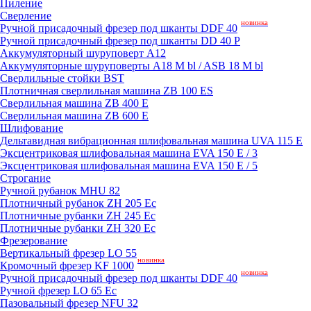
Пиление
Сверление
новинка
Ручной присадочный фрезер под шканты DDF 40
Ручной присадочный фрезер под шканты DD 40 P
Аккумуляторный шуруповерт A12
Аккумуляторные шуруповерты A18 M bl / ASB 18 M bl
Сверлильные стойки BST
Плотничная сверлильная машина ZB 100 ES
Сверлильная машина ZB 400 E
Сверлильная машина ZB 600 E
Шлифование
Дельтавидная вибрационная шлифовальная машина UVA 115 E
Эксцентриковая шлифовальная машина EVA 150 E / 3
Эксцентриковая шлифовальная машина EVA 150 E / 5
Строгание
Ручной рубанок MHU 82
Плотничный рубанок ZH 205 Ec
Плотничные рубанки ZH 245 Ec
Плотничные рубанки ZH 320 Ec
Фрезерование
Вертикальный фрезер LO 55
новинка
Кромочный фрезер KF 1000
новинка
Ручной присадочный фрезер под шканты DDF 40
Ручной фрезер LO 65 Ec
Пазовальный фрезер NFU 32