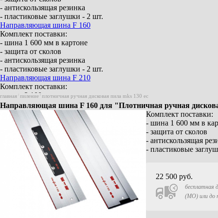
- антискользящая резинка
- пластиковые заглушки - 2 шт.
Направляющая шина F 160
Комплект поставки:
- шина 1 600 мм в картоне
- защита от сколов
- антискользящая резинка
- пластиковые заглушки - 2 шт.
Направляющая шина F 210
Комплект поставки:
- шина 2 100 мм в картоне
главная
/
пиление
/
плотничная ручная дисковая пила mks 130 ec
- защита от сколов
Направляющая шина F 160 для "Плотничная ручная дисков
- антискользящая резинка
Комплект поставки:
- пластиковые заглушки - 2 шт.
- шина 1 600 мм в ка
Направляющая шина F 310
- защита от сколов
Комплект поставки:
- антискользящая рез
- шина 3 100 мм в картоне
- пластиковые заглуш
- защита от сколов
- антискользящая резинка
- пластиковые заглушки - 2 шт.
22 500
руб.
Элемент соединения F-VS
бесплатная д
Для 2 направляющих шин
(МО) или до
Aerofix система – вакуумного крепления F-
AF 1
(шина, адаптер для верхнего и нижнего