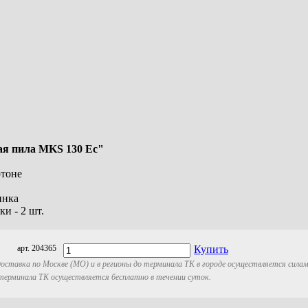
ая пила MKS 130 Ec"
ртоне
инка
ки - 2 шт.
арт. 204365
Купить
оставка по Москве (МО) и в регионы до терминала ТК в городе осуществляется сила
 терминала ТК осуществляется бесплатно в течении суток.