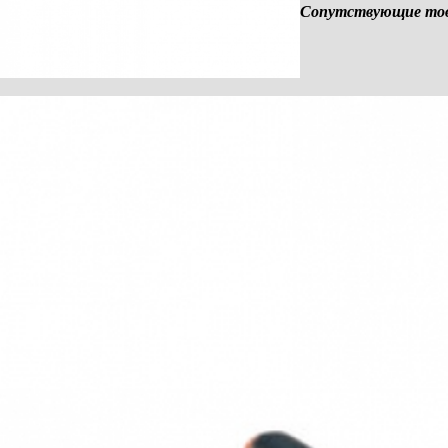
Сопутствующие това
шлангов)
Гибкий шланг FXS-L
растягивается до 3,2 м
Сумка F 160
для направляющих шин до 1,6 м. длины
Набор направляющей шины
F 80 + F 160 + F-WA + F-VS + 2 x F-SZ
100MM + сумка
Набор направляющей шины
2 x F 160 + F-VS + 2 x F-SZ 100 MM + 1
сумка
Защитный колпачок F-EK
2 штуки
Клейкий ленточный профиль F-HP 6,8M
Длина 6,8 м
Защита от сколов F-SS 3,4M
Длина 3,4 м
Направляющая шина
длина 3 м (состоит из 2-х частей с
соединяющим элементом)
Направляющая шина
длина 3 м (цельная)
Направляющая шина - удлинение
длина 1,5 м