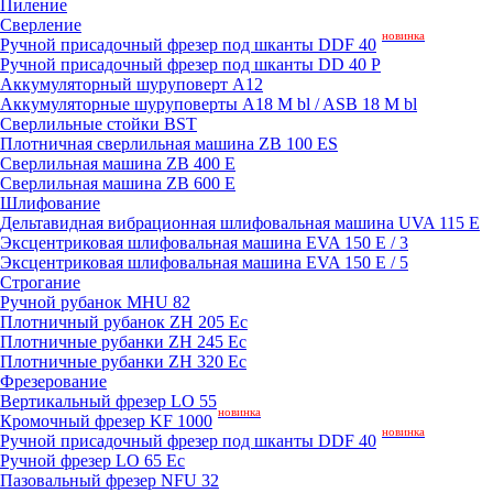
Пиление
Сверление
новинка
Ручной присадочный фрезер под шканты DDF 40
Ручной присадочный фрезер под шканты DD 40 P
Аккумуляторный шуруповерт A12
Аккумуляторные шуруповерты A18 M bl / ASB 18 M bl
Сверлильные стойки BST
Плотничная сверлильная машина ZB 100 ES
Сверлильная машина ZB 400 E
Сверлильная машина ZB 600 E
Шлифование
Дельтавидная вибрационная шлифовальная машина UVA 115 E
Эксцентриковая шлифовальная машина EVA 150 E / 3
Эксцентриковая шлифовальная машина EVA 150 E / 5
Строгание
Ручной рубанок MHU 82
Плотничный рубанок ZH 205 Ec
Плотничные рубанки ZH 245 Ec
Плотничные рубанки ZH 320 Ec
Фрезерование
Вертикальный фрезер LO 55
новинка
Кромочный фрезер KF 1000
новинка
Ручной присадочный фрезер под шканты DDF 40
Ручной фрезер LO 65 Ec
Пазовальный фрезер NFU 32