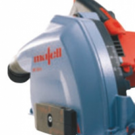
1 пара адаптеров
для параллельного упора
Пильный диск-HM
330 х 2,2/3,2 х 30 мм, 24 зуба, WZ
Пильный диск-HM
330 х 2,2/3,6 х 30 мм, 40 зубьев, WZ
чистовой пропил, для древесины
Пильный диск-HM
330 x 2,2/2,6 x 30 mm, 54 зубьев, WZ/FA,
для сэндвич-панелей с металлическим
слоем или покрытием