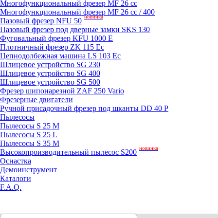
Mногофункциональный фрезер MF 26 cc
Mногофункциональный фрезер MF 26 cc / 400
новинка
Пазовый фрезер NFU 50
Пазовый фрезер под дверные замки SKS 130
Фуговальный фрезер KFU 1000 E
Плотничный фрезер ZK 115 Ec
Цепнодолбежная машина LS 103 Ec
Шлицевое устройство SG 230
Шлицевое устройство SG 400
Шлицевое устройство SG 500
Фрезер шипонарезной ZAF 250 Vario
Фрезерные двигатели
Ручной присадочный фрезер под шканты DD 40 P
Пылесосы
Пылесосы S 25 M
Пылесосы S 25 L
Пылесосы S 35 M
новинка
Высокопроизводительный пылесос S200
Оснастка
Демоинструмент
Каталоги
F.A.Q.