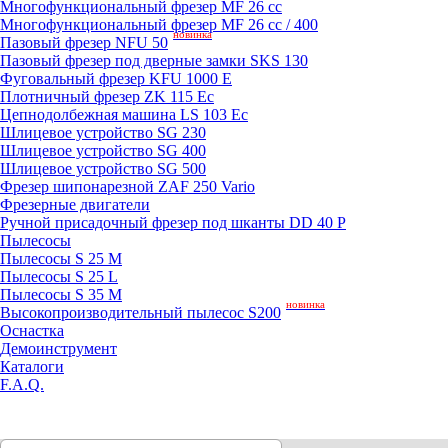
Mногофункциональный фрезер MF 26 cc
Mногофункциональный фрезер MF 26 cc / 400
новинка
Пазовый фрезер NFU 50
Пазовый фрезер под дверные замки SKS 130
Фуговальный фрезер KFU 1000 E
Плотничный фрезер ZK 115 Ec
Цепнодолбежная машина LS 103 Ec
Шлицевое устройство SG 230
Шлицевое устройство SG 400
Шлицевое устройство SG 500
Фрезер шипонарезной ZAF 250 Vario
Фрезерные двигатели
Ручной присадочный фрезер под шканты DD 40 P
Пылесосы
Пылесосы S 25 M
Пылесосы S 25 L
Пылесосы S 35 M
новинка
Высокопроизводительный пылесос S200
Оснастка
Демоинструмент
Каталоги
F.A.Q.