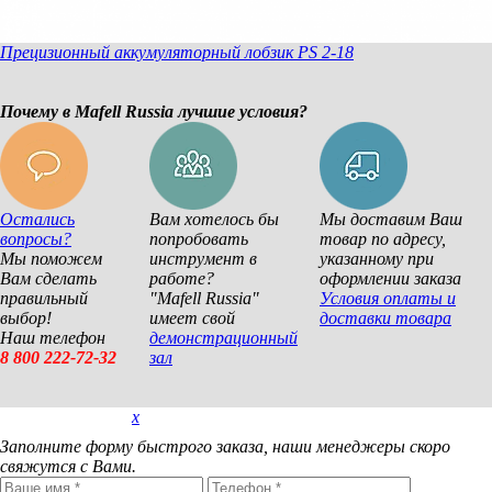
Прецизионный аккумуляторный лобзик PS 2-18
Почему в Mafell Russia лучшие условия?
Остались
Вам хотелось бы
Мы доставим Ваш
вопросы?
попробовать
товар по адресу,
Мы поможем
инструмент в
указанному при
Вам сделать
работе?
оформлении заказа
правильный
"Mafell Russia"
Условия оплаты и
выбор!
имеет свой
доставки товара
Наш телефон
демонстрационный
8 800 222-72-32
зал
x
Покупка в 1 клик
Заполните форму быстрого заказа, наши менеджеры скоро
свяжутся с Вами.