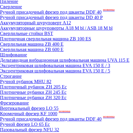
Пиление
Сверление
новинка
Ручной присадочный фрезер под шканты DDF 40
Ручной присадочный фрезер под шканты DD 40 P
Аккумуляторный шуруповерт A12
Аккумуляторные шуруповерты A18 M bl / ASB 18 M bl
Сверлильные стойки BST
Плотничная сверлильная машина ZB 100 ES
Сверлильная машина ZB 400 E
Сверлильная машина ZB 600 E
Шлифование
Дельтавидная вибрационная шлифовальная машина UVA 115 E
Эксцентриковая шлифовальная машина EVA 150 E / 3
Эксцентриковая шлифовальная машина EVA 150 E / 5
Строгание
Ручной рубанок MHU 82
Плотничный рубанок ZH 205 Ec
Плотничные рубанки ZH 245 Ec
Плотничные рубанки ZH 320 Ec
Фрезерование
Вертикальный фрезер LO 55
новинка
Кромочный фрезер KF 1000
новинка
Ручной присадочный фрезер под шканты DDF 40
Ручной фрезер LO 65 Ec
Пазовальный фрезер NFU 32