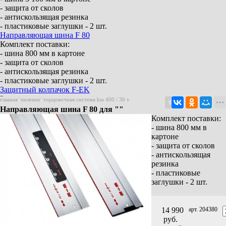
- защита от сколов
- антискользящая резинка
- пластиковые заглушки - 2 шт.
Направляющая шина F 80
Комплект поставки:
- шина 800 мм в картоне
- защита от сколов
- антискользящая резинка
- пластиковые заглушки - 2 шт.
Защитный колпачок F-EK
2 штуки
главная
/
пиление
/
торцовочная система kss 400 / 36 v
Клейкий ленточный профиль F-HP 6,8M
Направляющая шина F 80 для ""
Длина 6,8 м
Комплект поставки:
Защита от сколов F-SS 3,4M
- шина 800 мм в
Длина 3,4 м
картоне
Направляющая шина F 160
- защита от сколов
Комплект поставки:
- антискользящая
- шина 1 600 мм в картоне
резинка
- защита от сколов
- пластиковые
- антискользящая резинка
заглушки - 2 шт.
- пластиковые заглушки - 2 шт.
Направляющая шина F 210
Комплект поставки:
14 990
арт. 204380
- шина 2 100 мм в картоне
руб.
- защита от сколов