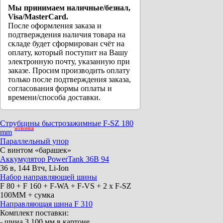
Мы принимаем наличные/безнал,
Visa/MasterCard.
После оформления заказа и
подтверждения наличия товара на
складе будет сформирован счёт на
оплату, который поступит на Вашу
электронную почту, указанную при
заказе. Просим производить оплату
только после подтверждения заказа,
согласования формы оплаты и
времени/способа доставки.
Струбцины быстрозажимные F-SZ 180
новинка
mm
Параллельный упор
С винтом «барашек»
Аккумулятор PowerTank 36B 94
36 в, 144 Втч, Li-Ion
Набор направляющей шины
F 80 + F 160 + F-WA + F-VS + 2 x F-SZ
100MM + сумка
Направляющая шина F 310
Комплект поставки:
- шина 3 100 мм в картоне