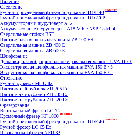
Пиление
Сверление
новинка
Ручной присадочный фрезер под шканты DDF 40
Ручной присадочный фрезер под шканты DD 40 P
Аккумуляторный шуруповерт A12
Аккумуляторные шуруповерты A18 M bl / ASB 18 M bl
Сверлильные стойки BST
Плотничная сверлильная машина ZB 100 ES
Сверлильная машина ZB 400 E
Сверлильная машина ZB 600 E
Шлифование
Дельтавидная вибрационная шлифовальная машина UVA 115 E
Эксцентриковая шлифовальная машина EVA 150 E / 3
Эксцентриковая шлифовальная машина EVA 150 E / 5
Строгание
Ручной рубанок MHU 82
Плотничный рубанок ZH 205 Ec
Плотничные рубанки ZH 245 Ec
Плотничные рубанки ZH 320 Ec
Фрезерование
Вертикальный фрезер LO 55
новинка
Кромочный фрезер KF 1000
новинка
Ручной присадочный фрезер под шканты DDF 40
Ручной фрезер LO 65 Ec
Пазовальный фрезер NFU 32