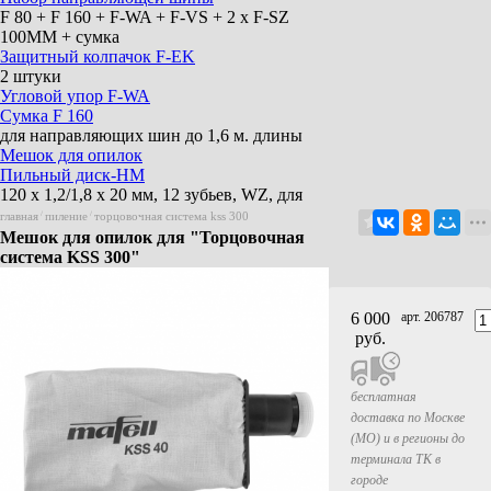
F 80 + F 160 + F-WA + F-VS + 2 x F-SZ
100MM + сумка
Защитный колпачок F-EK
2 штуки
Угловой упор F-WA
Сумка F 160
для направляющих шин до 1,6 м. длины
Мешок для опилок
Пильный диск-HM
120 x 1,2/1,8 x 20 мм, 12 зубьев, WZ, для
продольного реза древесины
главная
/
пиление
/
торцовочная система kss 300
Пильный диск-HM
Мешок для опилок для "Торцовочная
120 x 1,2/1,8 x 20 мм, Z 40, TR, для
система KSS 300"
ламинированных панелей
Пильный диск-HM
120 x 1,2/1,8 x 20 мм, 40 зубьев, FZ/TR, для
6 000
арт. 206787
чистого реза древесины
руб.
Струбцина
для фиксации Flexi-шины на заготовке
Пильный диск-HM
бесплатная
120 x 1,2/1,8 x 20 мм, 24 зуба, WZ,
доставка по Москве
универсальный для древесины
(МО) и в регионы до
Защита от сколов F-SS 3,4M
терминала ТК в
Длина 3,4 м
городе
Клейкий ленточный профиль F-HP 6,8M