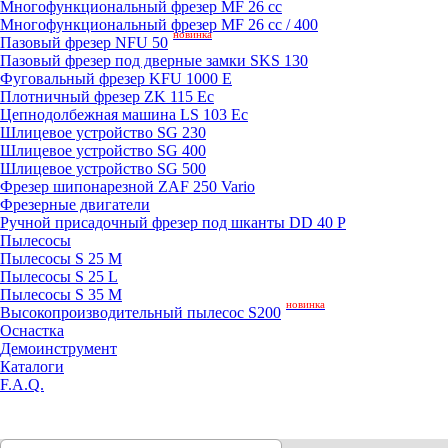
Mногофункциональный фрезер MF 26 cc
Mногофункциональный фрезер MF 26 cc / 400
новинка
Пазовый фрезер NFU 50
Пазовый фрезер под дверные замки SKS 130
Фуговальный фрезер KFU 1000 E
Плотничный фрезер ZK 115 Ec
Цепнодолбежная машина LS 103 Ec
Шлицевое устройство SG 230
Шлицевое устройство SG 400
Шлицевое устройство SG 500
Фрезер шипонарезной ZAF 250 Vario
Фрезерные двигатели
Ручной присадочный фрезер под шканты DD 40 P
Пылесосы
Пылесосы S 25 M
Пылесосы S 25 L
Пылесосы S 35 M
новинка
Высокопроизводительный пылесос S200
Оснастка
Демоинструмент
Каталоги
F.A.Q.