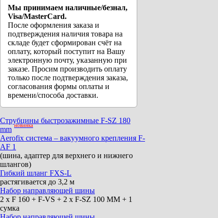
Мы принимаем наличные/безнал,
Visa/MasterCard.
После оформления заказа и
подтверждения наличия товара на
складе будет сформирован счёт на
оплату, который поступит на Вашу
электронную почту, указанную при
заказе. Просим производить оплату
только после подтверждения заказа,
согласования формы оплаты и
времени/способа доставки.
Струбцины быстрозажимные F-SZ 180
новинка
mm
Aerofix система – вакуумного крепления F-
AF 1
(шина, адаптер для верхнего и нижнего
шлангов)
Гибкий шланг FXS-L
растягивается до 3,2 м
Набор направляющей шины
2 x F 160 + F-VS + 2 x F-SZ 100 MM + 1
сумка
Набор направляющей шины