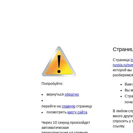
Страниц
Страница
h
russia.ru/sv
которой вы 
разберемся
Попробуйте:
Вам 
Вы м
вернуться
обратно
Стра
поче
перейти на
главную
страницу
В любом слу
посмотреть
карту сайта
много други
спросить у
Через 10 секунд произойдет
ссылку.
автоматическая
переадресация на главную