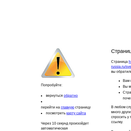
Страниц
Страница
h
russia.ru/s
вы обратили
Вам 
Попробуйте:
Вы м
Стра
вернуться
обратно
поче
В любом слу
перейти на
главную
страницу
много други
посмотреть
карту сайта
спросить у
ссылку.
Через 10 секунд произойдет
автоматическая