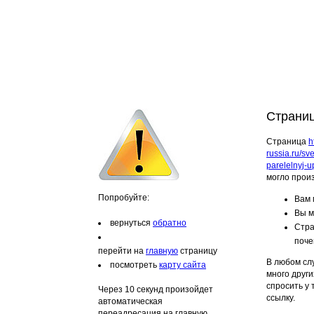
Страниц
Страница
h
russia.ru/sv
parelelnyj-u
могло прои
Попробуйте:
Вам 
Вы м
вернуться
обратно
Стра
поче
перейти на
главную
страницу
В любом слу
посмотреть
карту сайта
много други
спросить у
Через 10 секунд произойдет
ссылку.
автоматическая
переадресация на главную