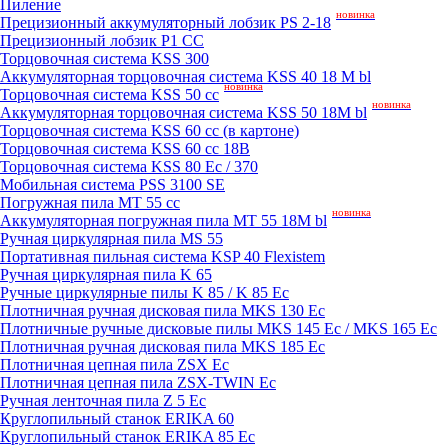
Пиление
новинка
Прецизионный аккумуляторный лобзик PS 2-18
Прецизионный лобзик P1 CC
Торцовочная система KSS 300
Аккумуляторная торцовочная система KSS 40 18 M bl
новинка
Торцовочная система KSS 50 сс
новинка
Аккумуляторная торцовочная система KSS 50 18M bl
Торцовочная система KSS 60 cc (в картоне)
Торцовочная система KSS 60 cc 18В
Торцовочная система KSS 80 Ec / 370
Мобильная система PSS 3100 SE
Погружная пила MT 55 cc
новинка
Аккумуляторная погружная пила MT 55 18M bl
Ручная циркулярная пила MS 55
Портативная пильная система KSP 40 Flexistem
Ручная циркулярная пила K 65
Ручные циркулярные пилы K 85 / K 85 Ec
Плотничная ручная дисковая пила MKS 130 Ec
Плотничные ручные дисковые пилы MKS 145 Ec / MKS 165 Ec
Плотничная ручная дисковая пила MKS 185 Ec
Плотничная цепная пила ZSX Ec
Плотничная цепная пила ZSX-TWIN Ec
Ручная ленточная пила Z 5 Ec
Круглопильный станок ERIKA 60
Круглопильный станок ERIKA 85 Ec