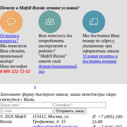
Почему в Mafell Russia лучшие условия?
Остались
Вам хотелось бы
Мы доставим Ваш
вопросы?
попробовать
товар по адресу,
Мы поможем
инструмент в
указанному при
Вам сделать
работе?
оформлении заказа
правильный
"Mafell Russia"
Условия оплаты и
выбор!
имеет свой
доставки товара
Наш телефон
демонстрационный
8 800 222-72-32
зал
x
Покупка в 1 клик
Заполните форму быстрого заказа, наши менеджеры скоро
свяжутся с Вами.
© 2026 Mafell
115432, Москва, ул.
✆ +7 (495) 249-
Russia
Трофимова, д. 33
33-89
auftrag@mafell-russia.ru