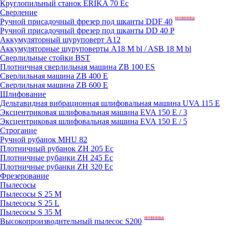
Круглопильный станок ERIKA 70 Ec
Сверление
новинка
Ручной присадочный фрезер под шканты DDF 40
Ручной присадочный фрезер под шканты DD 40 P
Аккумуляторный шуруповерт A12
Аккумуляторные шуруповерты A18 M bl / ASB 18 M bl
Сверлильные стойки BST
Плотничная сверлильная машина ZB 100 ES
Сверлильная машина ZB 400 E
Сверлильная машина ZB 600 E
Шлифование
Дельтавидная вибрационная шлифовальная машина UVA 115 E
Эксцентриковая шлифовальная машина EVA 150 E / 3
Эксцентриковая шлифовальная машина EVA 150 E / 5
Строгание
Ручной рубанок MHU 82
Плотничный рубанок ZH 205 Ec
Плотничные рубанки ZH 245 Ec
Плотничные рубанки ZH 320 Ec
Фрезерование
Пылесосы
Пылесосы S 25 M
Пылесосы S 25 L
Пылесосы S 35 M
новинка
Высокопроизводительный пылесос S200