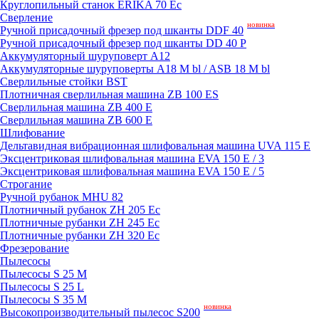
Круглопильный станок ERIKA 70 Ec
Сверление
новинка
Ручной присадочный фрезер под шканты DDF 40
Ручной присадочный фрезер под шканты DD 40 P
Аккумуляторный шуруповерт A12
Аккумуляторные шуруповерты A18 M bl / ASB 18 M bl
Сверлильные стойки BST
Плотничная сверлильная машина ZB 100 ES
Сверлильная машина ZB 400 E
Сверлильная машина ZB 600 E
Шлифование
Дельтавидная вибрационная шлифовальная машина UVA 115 E
Эксцентриковая шлифовальная машина EVA 150 E / 3
Эксцентриковая шлифовальная машина EVA 150 E / 5
Строгание
Ручной рубанок MHU 82
Плотничный рубанок ZH 205 Ec
Плотничные рубанки ZH 245 Ec
Плотничные рубанки ZH 320 Ec
Фрезерование
Пылесосы
Пылесосы S 25 M
Пылесосы S 25 L
Пылесосы S 35 M
новинка
Высокопроизводительный пылесос S200