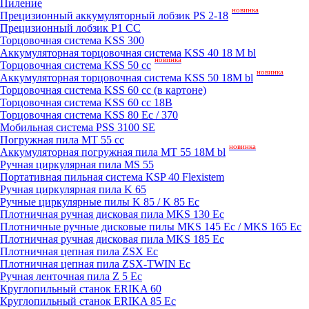
Пиление
новинка
Прецизионный аккумуляторный лобзик PS 2-18
Прецизионный лобзик P1 CC
Торцовочная система KSS 300
Аккумуляторная торцовочная система KSS 40 18 M bl
новинка
Торцовочная система KSS 50 сс
новинка
Аккумуляторная торцовочная система KSS 50 18M bl
Торцовочная система KSS 60 cc (в картоне)
Торцовочная система KSS 60 cc 18В
Торцовочная система KSS 80 Ec / 370
Мобильная система PSS 3100 SE
Погружная пила MT 55 cc
новинка
Аккумуляторная погружная пила MT 55 18M bl
Ручная циркулярная пила MS 55
Портативная пильная система KSP 40 Flexistem
Ручная циркулярная пила K 65
Ручные циркулярные пилы K 85 / K 85 Ec
Плотничная ручная дисковая пила MKS 130 Ec
Плотничные ручные дисковые пилы MKS 145 Ec / MKS 165 Ec
Плотничная ручная дисковая пила MKS 185 Ec
Плотничная цепная пила ZSX Ec
Плотничная цепная пила ZSX-TWIN Ec
Ручная ленточная пила Z 5 Ec
Круглопильный станок ERIKA 60
Круглопильный станок ERIKA 85 Ec