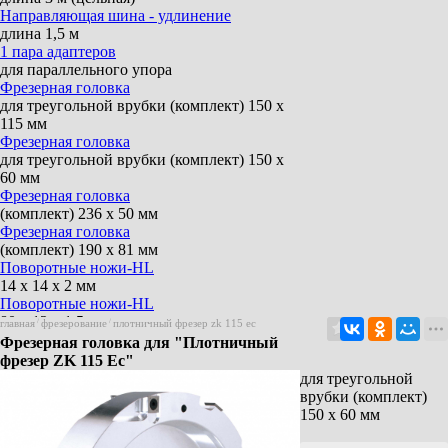
Направляющая шина - удлинение
длина 1,5 м
1 пара адаптеров
для параллельного упора
Фрезерная головка
для треугольной врубки (комплект) 150 х
115 мм
Фрезерная головка
для треугольной врубки (комплект) 150 х
60 мм
Фрезерная головка
(комплект) 236 х 50 мм
Фрезерная головка
(комплект) 190 х 81 мм
Поворотные ножи-HL
14 x 14 x 2 мм
Поворотные ножи-HL
80 х 12 х 1,5 мм
главная
/
фрезерование
/
плотничный фрезер zk 115 ec
Держатель ножей
Фрезерная головка для "Плотничный
1 пара для поворотных ножей 035090
фрезер ZK 115 Ec"
для треугольной
врубки (комплект)
150 х 60 мм