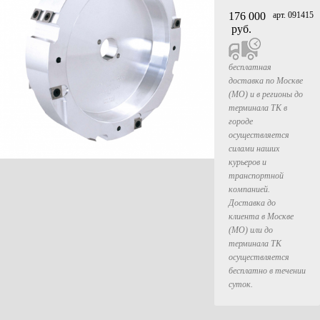
176 000
арт. 091415
руб.
бесплатная
доставка по Москве
(МО) и в регионы до
терминала ТК в
городе
осуществляется
силами наших
курьеров и
транспортной
компанией.
Доставка до
клиента в Москве
(МО) или до
терминала ТК
осуществляется
бесплатно в течении
суток.